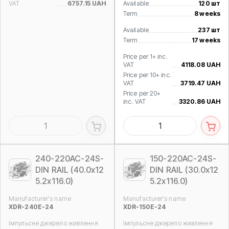
VAT
6757.15 UAH
Available
120 шт
Term
8 weeks
Available
237 шт
Term
17 weeks
Price per 1+ inc.
VAT
4118.08 UAH
Price per 10+ inc.
VAT
3719.47 UAH
Price per 20+
inc. VAT
3320.86 UAH
240-220AC-24S-
150-220AC-24S-
DIN RAIL (40.0x12
DIN RAIL (30.0x12
5.2x116.0)
5.2x116.0)
Manufacturer's name
Manufacturer's name
XDR-240E-24
XDR-150E-24
Імпульсне джерело живлення
Імпульсне джерело живлення