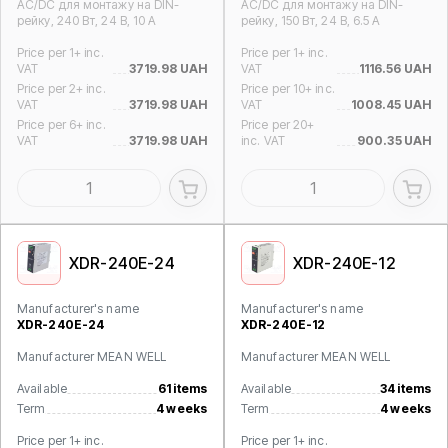
AC/DC для монтажу на DIN-
AC/DC для монтажу на DIN-
рейку, 240 Вт, 24 В, 10 А
рейку, 150 Вт, 24 В, 6.5 А
Price per 1+ inc.
Price per 1+ inc.
VAT
3719.98 UAH
VAT
1116.56 UAH
Price per 2+ inc.
Price per 10+ inc.
VAT
3719.98 UAH
VAT
1008.45 UAH
Price per 6+ inc.
Price per 20+
VAT
3719.98 UAH
inc. VAT
900.35 UAH
XDR-240E-24
XDR-240E-12
Manufacturer's name
Manufacturer's name
XDR-240E-24
XDR-240E-12
Manufacturer MEAN WELL
Manufacturer MEAN WELL
Available
61 items
Available
34 items
Term
4 weeks
Term
4 weeks
Price per 1+ inc.
Price per 1+ inc.