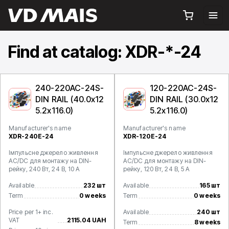
Find at catalog: XDR-*-24
240-220AC-24S-
120-220AC-24S-
DIN RAIL (40.0x12
DIN RAIL (30.0x12
5.2x116.0)
5.2x116.0)
Manufacturer's name
Manufacturer's name
XDR-240E-24
XDR-120E-24
Імпульсне джерело живлення
Імпульсне джерело живлення
AC/DC для монтажу на DIN-
AC/DC для монтажу на DIN-
рейку, 240 Вт, 24 В, 10 А
рейку, 120 Вт, 24 В, 5 А
Available
232 шт
Available
165 шт
Term
0 weeks
Term
0 weeks
Price per 1+ inc.
Available
240 шт
VAT
2115.04 UAH
Term
8 weeks