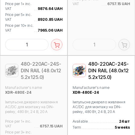
Price per 1+ inc.
VAT
6757.15 UAH
VAT
9876.64 UAH
Price per 5+ inc.
VAT
8920.85 UAH
Price per 10+ inc.
VAT
7965.06 UAH
480-220AC-24S-
480-220AC-24S-
DIN RAIL (48.0x12
DIN RAIL (48.0x12
5.2x125.0)
5.2x125.0)
Manufacturer's name
Manufacturer's name
XDR-480E-24
XDR-480E-24
Імпульсне джерело живлення
Імпульсне джерело живлення
AC/DC для монтажу на DIN-
AC/DC для монтажу на DIN-
рейку, 480 Вт, 24 В, 20 А
рейку, 480 Вт, 24 В, 20 А
Price per 1+ inc.
Available
24 шт
VAT
6757.15 UAH
Term
5 weeks
Price per 3+ inc.