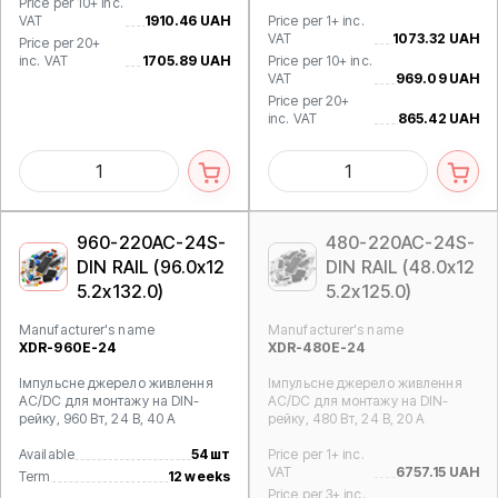
Price per 10+ inc.
VAT
1910.46 UAH
Price per 1+ inc.
VAT
1073.32 UAH
Price per 20+
inc. VAT
1705.89 UAH
Price per 10+ inc.
VAT
969.09 UAH
Price per 20+
inc. VAT
865.42 UAH
960-220AC-24S-
480-220AC-24S-
DIN RAIL (96.0x12
DIN RAIL (48.0x12
5.2x132.0)
5.2x125.0)
Manufacturer's name
Manufacturer's name
XDR-960E-24
XDR-480E-24
Імпульсне джерело живлення
Імпульсне джерело живлення
AC/DC для монтажу на DIN-
AC/DC для монтажу на DIN-
рейку, 960 Вт, 24 В, 40 А
рейку, 480 Вт, 24 В, 20 А
Available
54 шт
Price per 1+ inc.
VAT
6757.15 UAH
Term
12 weeks
Price per 3+ inc.