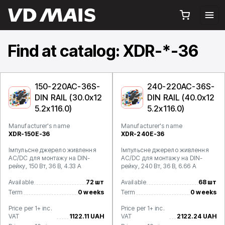
Find at catalog: XDR-*-36
150-220AC-36S-
240-220AC-36S-
DIN RAIL (30.0x12
DIN RAIL (40.0x12
5.2x116.0)
5.2x116.0)
Manufacturer's name
Manufacturer's name
XDR-150E-36
XDR-240E-36
Імпульсне джерело живлення
Імпульсне джерело живлення
AC/DC для монтажу на DIN-
AC/DC для монтажу на DIN-
рейку, 150 Вт, 36 В, 4.33 А
рейку, 240 Вт, 36 В, 6.66 А
Available
72 шт
Available
68 шт
Term
0 weeks
Term
0 weeks
Price per 1+ inc.
Price per 1+ inc.
VAT
1122.11 UAH
VAT
2122.24 UAH