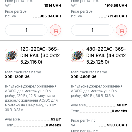
Price per 10+ inc.
Price per 10+ inc.
VAT
1014 UAH
VAT
1916.56 UAH
Price per 20+
Price per 20+
inc. VAT
905.34 UAH
inc. VAT
1711.43 UAH
120-220AC-36S-
480-220AC-36S-
DIN RAIL (30.0x12
DIN RAIL (48.0x12
5.2x116.0)
5.2x125.0)
Manufacturer's name
Manufacturer's name
XDR-120E-36
XDR-480E-36
Імпульсне джерело живлення
Імпульсне джерело живлення
AC/DC для монтажу на DIN-
AC/DC для монтажу на DIN-
рейку, 120 Вт, 12 В, Імпульсне
рейку, 480 Вт, 36 В, 13.3 А
джерело живлення AC/DC для
монтажу на DIN-рейку, 120 Вт,
Available
48 шт
36 В, 3.33 А
Term
0 weeks
Available
63 шт
Price per 1+ inc.
Term
0 weeks
VAT
4138.6 UAH
Price per 10+ inc.