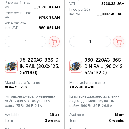
Price per 1+ inc.
VAT
3738.32 UAH
VAT
1078.31 UAH
Price per 20+
Price per 10+ inc.
inc. VAT
3337.49 UAH
VAT
974.08 UAH
Price per 20+
inc. VAT
869.85 UAH
75-220AC-36S-D
960-220AC-36S-
IN RAIL (30.0x125.
DIN RAIL (96.0x12
2x116.0)
5.2x132.0)
Manufacturer's name
Manufacturer's name
XDR-75E-36
XDR-960E-36
Імпульсне джерело живлення
Імпульсне джерело живлення
AC/DC для монтажу на DIN-
AC/DC для монтажу на DIN-
рейку, 75 Вт, 36 В, 2.1 А
рейку, 960 Вт, 36 В, 26.6 А
Available
48 шт
Available
18 шт
Term
0 weeks
Term
0 weeks