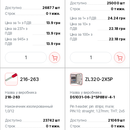
Доступно
25000 шт
Доступно
26877 шт
Строк
0 тижн.
Строк
0 тижн.
Ціна за 1+ з ПДВ
24.24 грн
Ціна за 1+ з ПДВ
13.9 грн
Ціна за 10+ з
Ціна за 237+ з
ПДВ
22.18 грн
ПДВ
13.9 грн
Ціна за 100+ з
Ціна за 945+ з
ПДВ
22.18 грн
ПДВ
13.9 грн
216-263
ZL320-2X5P
Назва у виробника
Назва у виробника
216-263
DS1031-06-2*5P8BV-4-1
Наконечник изолированный
Pin header; pin strips; male;
1,0/12
PIN:10; straight; 1.27mm; THT; 2x5
Доступно
23742 шт
Доступно
21069 шт
Строк
0 тижн.
Строк
0 тижн.