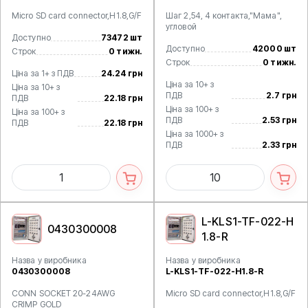
Micro SD card connector,H1.8,G/F
Шаг 2,54, 4 контакта,"Мама",
угловой
Доступно
73472 шт
Доступно
42000 шт
Строк
0 тижн.
Строк
0 тижн.
Ціна за 1+ з ПДВ
24.24 грн
Ціна за 10+ з
Ціна за 10+ з
ПДВ
2.7 грн
ПДВ
22.18 грн
Ціна за 100+ з
Ціна за 100+ з
ПДВ
2.53 грн
ПДВ
22.18 грн
Ціна за 1000+ з
ПДВ
2.33 грн
L-KLS1-TF-022-H
0430300008
1.8-R
Назва у виробника
Назва у виробника
0430300008
L-KLS1-TF-022-H1.8-R
CONN SOCKET 20-24AWG
Micro SD card connector,H1.8,G/F
CRIMP GOLD