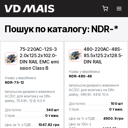
Пошук по каталогу: NDR-*
75-220AC-12S-3
480-220AC-48S-
2.0x125.2x102.0-
85.5x125.2x128.5-
DIN RAIL EMC emi
DIN RAIL
ssion Class B
Назва у виробника
NDR-480-48
Назва у виробника
NDR-75-12
Імпульсне джерело живлення
AC/DC для монтажу на DIN-
Імпульсне джерело живлення
рейку, 480 Вт, 48 В, 10 А
AC/DC для монтажу на DIN-
рейку, 75.6 Вт, 12 В, 6.3 А
Доступно
100 шт
Строк
0 тижн.
Доступно
340 шт
Строк
0 тижн.
Ціна за 1+ з ПДВ
4900.9 грн
Ціна за 100+ з
Ціна за 1+ з ПДВ
1047.82 грн