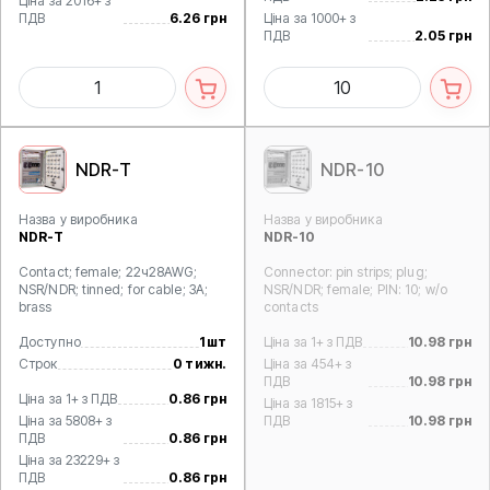
Ціна за 2016+ з
ПДВ
6.26 грн
Ціна за 1000+ з
ПДВ
2.05 грн
NDR-T
NDR-10
Назва у виробника
Назва у виробника
NDR-T
NDR-10
Contact; female; 22ч28AWG;
Connector: pin strips; plug;
NSR/NDR; tinned; for cable; 3A;
NSR/NDR; female; PIN: 10; w/o
brass
contacts
Доступно
1 шт
Ціна за 1+ з ПДВ
10.98 грн
Строк
0 тижн.
Ціна за 454+ з
ПДВ
10.98 грн
Ціна за 1+ з ПДВ
0.86 грн
Ціна за 1815+ з
Ціна за 5808+ з
ПДВ
10.98 грн
ПДВ
0.86 грн
Ціна за 23229+ з
ПДВ
0.86 грн