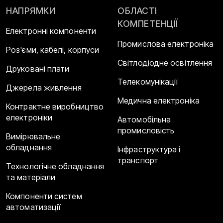
НАПРЯМКИ
ОБЛАСТІ
КОМПЕТЕНЦІЇ
Електронні компоненти
Промислова електроніка
Роз'єми, кабелі, корпуси
Світлодіодне освітлення
Друковані плати
Телекомунікації
Джерела живлення
Медична електроніка
Контрактне виробництво
електроніки
Автомобільна
промисловість
Вимірювальне
обладнання
Інфраструктура і
транспорт
Технологічне обладнання
та матеріали
Компоненти систем
автоматизації