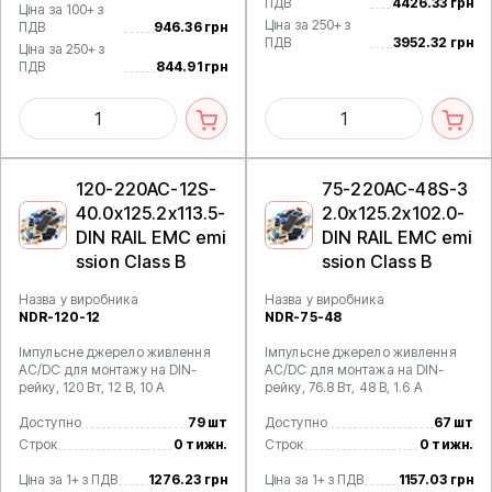
ПДВ
4426.33 грн
Ціна за 100+ з
Ціна за 250+ з
ПДВ
946.36 грн
ПДВ
3952.32 грн
Ціна за 250+ з
ПДВ
844.91 грн
120-220AC-12S-
75-220AC-48S-3
40.0x125.2x113.5-
2.0x125.2x102.0-
DIN RAIL EMC emi
DIN RAIL EMC emi
ssion Class B
ssion Class B
Назва у виробника
Назва у виробника
NDR-120-12
NDR-75-48
Імпульсне джерело живлення
Імпульсне джерело живлення
AC/DC для монтажу на DIN-
AC/DC для монтажа на DIN-
рейку, 120 Вт, 12 В, 10 А
рейку, 76.8 Вт, 48 В, 1.6 А
Доступно
79 шт
Доступно
67 шт
Строк
0 тижн.
Строк
0 тижн.
Ціна за 1+ з ПДВ
1276.23 грн
Ціна за 1+ з ПДВ
1157.03 грн