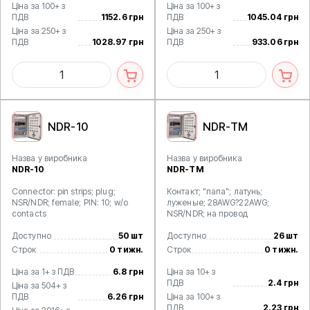
Ціна за 100+ з
Ціна за 100+ з
ПДВ
1152.6 грн
ПДВ
1045.04 грн
Ціна за 250+ з
Ціна за 250+ з
ПДВ
1028.97 грн
ПДВ
933.06 грн
NDR-10
NDR-TM
Назва у виробника
Назва у виробника
NDR-10
NDR-TM
Connector: pin strips; plug;
Контакт; "папа"; латунь;
NSR/NDR; female; PIN: 10; w/o
луженые; 28AWG?22AWG;
contacts
NSR/NDR; на провод
Доступно
50 шт
Доступно
26 шт
Строк
0 тижн.
Строк
0 тижн.
Ціна за 1+ з ПДВ
6.8 грн
Ціна за 10+ з
ПДВ
2.4 грн
Ціна за 504+ з
ПДВ
6.26 грн
Ціна за 100+ з
ПДВ
2.23 грн