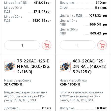
Ціна за 1+ з ПДВ
4118.08 грн
Доступно
240 шт
Ціна за 10+ з
Строк
8 тижн.
ПДВ
3719.47 грн
Ціна за 1+ з ПДВ
1073.32 грн
Ціна за 20+ з
ПДВ
3320.86 грн
Ціна за 10+ з
ПДВ
969.09 грн
Ціна за 20+ з
ПДВ
865.42 грн
75-220AC-12S-DI
480-220AC-12S-
N RAIL (30.0x125.
DIN RAIL (48.0x12
2x116.0)
5.2x125.0)
Назва у виробника
Назва у виробника
XDR-75E-12
XDR-480E-12
Імпульсне джерело живлення
Імпульсне джерело живлення
AC/DC для монтажу на DIN-
AC/DC для монтажу на DIN-
рейку, 75 Вт, 12 В, 6.3 А
рейку, 480 Вт, 12 В, 30 А
Доступно
133 шт
Доступно
128 шт