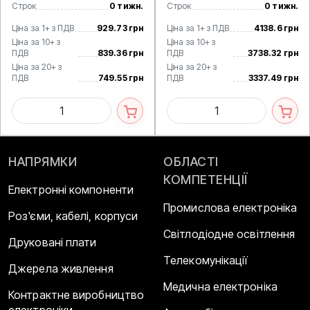
Строк
0 тижн.
Строк
0 тижн.
Ціна за 1+ з ПДВ
929.73 грн
Ціна за 1+ з ПДВ
4138.6 грн
Ціна за 10+ з
Ціна за 10+ з
ПДВ
839.36 грн
ПДВ
3738.32 грн
Ціна за 20+ з
Ціна за 20+ з
ПДВ
749.55 грн
ПДВ
3337.49 грн
НАПРЯМКИ
ОБЛАСТІ
КОМПЕТЕНЦІЇ
Електронні компоненти
Промислова електроніка
Роз'єми, кабелі, корпуси
Світлодіодне освітлення
Друковані плати
Телекомунікації
Джерела живлення
Медична електроніка
Контрактне виробництво
електроніки