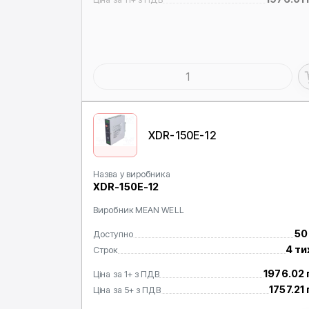
XDR-150E-12
Назва у виробника
XDR-150E-12
Виробник MEAN WELL
50
Доступно
4 ти
Строк
1976.02 
Ціна за 1+ з ПДВ
1757.21
Ціна за 5+ з ПДВ