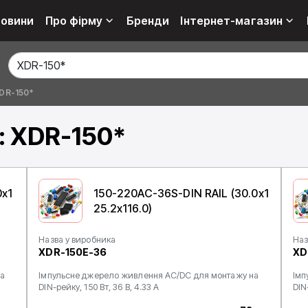
овини
Про фірму
Бренди
Інтернет-магазин
XDR-150*
: XDR-150*
0x1
150-220AC-36S-DIN RAIL (30.0x1
25.2x116.0)
Назва у виробника
Наз
XDR-150E-36
XD
а
Імпульсне джерело живлення AC/DC для монтажу на
Імп
DIN-рейку, 150 Вт, 36 В, 4.33 А
DIN