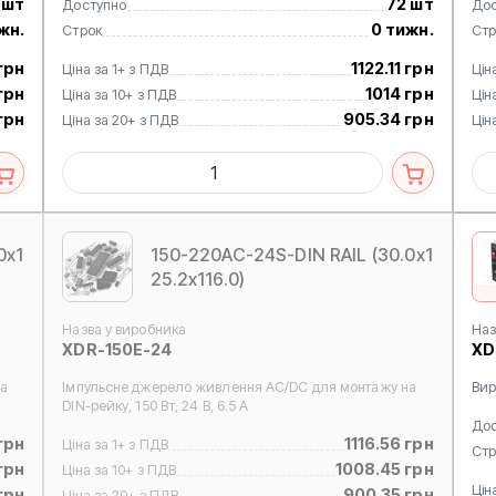
 шт
72 шт
Доступно
Дос
жн.
0 тижн.
Строк
Стр
 грн
1122.11 грн
Ціна за 1+ з ПДВ
Цін
грн
1014 грн
Ціна за 10+ з ПДВ
Цін
грн
905.34 грн
Ціна за 20+ з ПДВ
Цін
0x1
150-220AC-24S-DIN RAIL (30.0x1
25.2x116.0)
Назва у виробника
Наз
XDR-150E-24
XD
а
Імпульсне джерело живлення AC/DC для монтажу на
Вир
DIN-рейку, 150 Вт, 24 В, 6.5 А
Дос
грн
1116.56 грн
Ціна за 1+ з ПДВ
Стр
грн
1008.45 грн
Ціна за 10+ з ПДВ
Цін
грн
900.35 грн
Ціна за 20+ з ПДВ