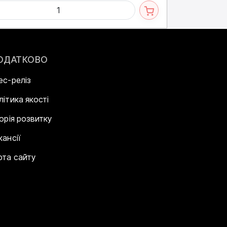
ОДАТКОВО
ес-реліз
літика якості
торія розвитку
кансії
рта сайту