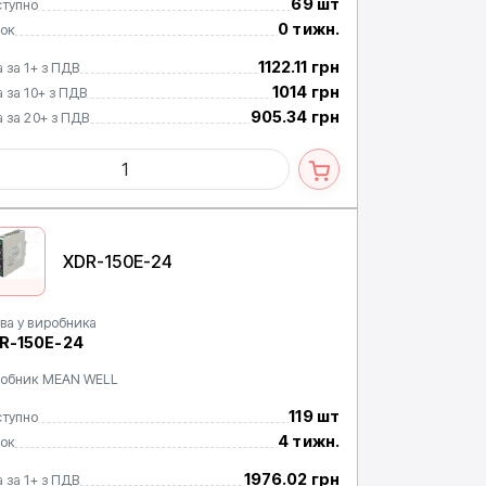
69 шт
тупно
0 тижн.
ок
1122.11 грн
а за 1+ з ПДВ
1014 грн
а за 10+ з ПДВ
905.34 грн
а за 20+ з ПДВ
XDR-150E-24
ва у виробника
R-150E-24
обник MEAN WELL
119 шт
тупно
4 тижн.
ок
1976.02 грн
а за 1+ з ПДВ