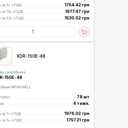
1754.42 грн
а за 5+ з ПДВ
1677.47 грн
а за 10+ з ПДВ
1530.02 грн
а за 20+ з ПДВ
XDR-150E-48
ва у виробника
R-150E-48
обник MEAN WELL
78 шт
тупно
4 тижн.
ок
1976.02 грн
а за 1+ з ПДВ
1757.21 грн
а за 5+ з ПДВ