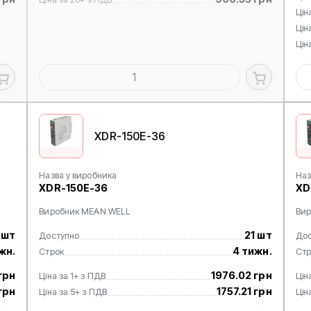
Цін
Цін
Цін
XDR-150E-36
Назва у виробника
Наз
XDR-150E-36
XD
Виробник MEAN WELL
Вир
 шт
21 шт
Доступно
Дос
жн.
4 тижн.
Строк
Стр
грн
1976.02 грн
Ціна за 1+ з ПДВ
Цін
 грн
1757.21 грн
Ціна за 5+ з ПДВ
Цін