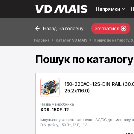
Напрямки
Н
Назад на головну
Звʼязатися
Головна
Каталог VD MAIS
Пошук по каталогу: 
Пошук по каталогу
150-220AC-12S-DIN RAIL (30.
25.2x116.0)
Назва у виробника
XDR-150E-12
Імпульсне джерело живлення AC/DC для монтажу н
DIN-рейку, 150 Вт, 12 В, 11 А