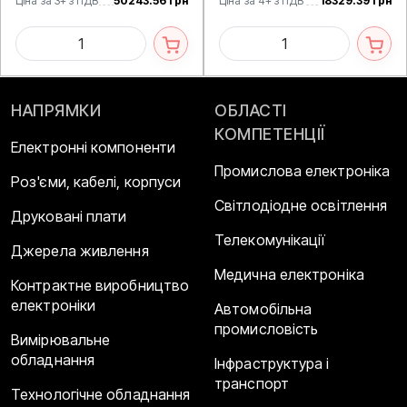
Ціна за 3+ з ПДВ
50243.56 грн
Ціна за 4+ з ПДВ
18329.39 грн
НАПРЯМКИ
ОБЛАСТІ
КОМПЕТЕНЦІЇ
Електронні компоненти
Промислова електроніка
Роз'єми, кабелі, корпуси
Світлодіодне освітлення
Друковані плати
Телекомунікації
Джерела живлення
Медична електроніка
Контрактне виробництво
електроніки
Автомобільна
промисловість
Вимірювальне
обладнання
Інфраструктура і
транспорт
Технологічне обладнання