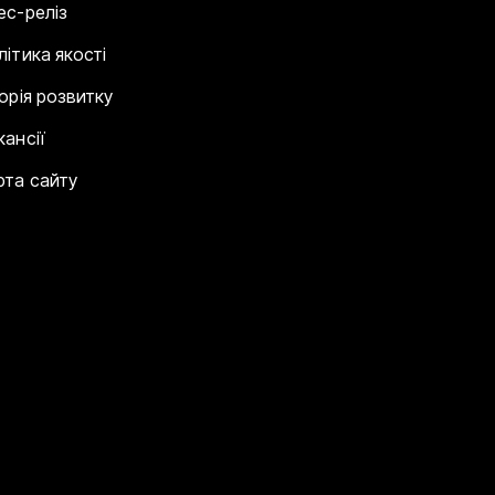
ес-реліз
літика якості
торія розвитку
кансії
рта сайту