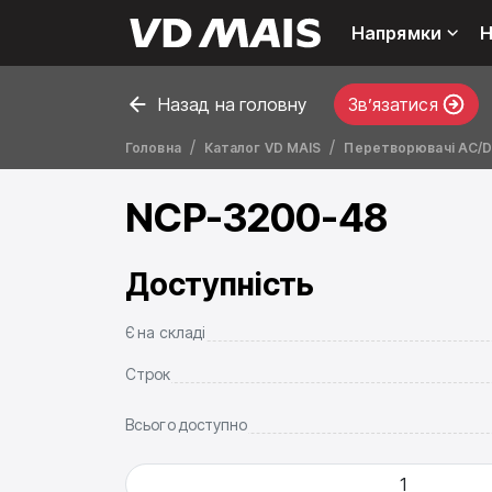
Напрямки
Н
Назад на головну
Звʼязатися
Головна
Каталог VD MAIS
Перетворювачі AC/DC
NCP-3200-48
Доступність
Є на складі
Строк
Всього доступно