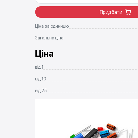
Придбати
Ціна за одиницю
Загальна ціна
Ціна
від
1
від
10
від
25