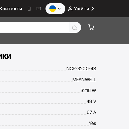
Контакти
Увійти
ики
NCP-3200-48
MEANWELL
3216 W
48 V
67 A
Yes