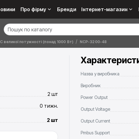
овини
Про фірму
Бренди
Інтернет-магазин
 великої потужності (понад 1000 Вт)
NCP-3200-48
Характерист
Назва у виробника
Виробник
2 шт
Power Output
0 тижн.
Output Voltage
2 шт
Output Current
Pmbus Support