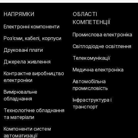
НАПРЯМКИ
ОБЛАСТІ
КОМПЕТЕНЦІЇ
Електронні компоненти
Промислова електроніка
Роз'єми, кабелі, корпуси
Світлодіодне освітлення
Друковані плати
Телекомунікації
Джерела живлення
Медична електроніка
Контрактне виробництво
електроніки
Автомобільна
промисловість
Вимірювальне
обладнання
Інфраструктура і
транспорт
Технологічне обладнання
та матеріали
Компоненти систем
автоматизації