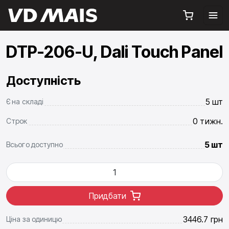
DTP-206-U, Dali Touch Panel
Доступність
5 шт
Є на складі
0 тижн.
Строк
5 шт
Всього доступно
Придбати
3446.7
грн
Ціна за одиницю