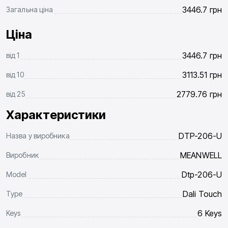
3446.7
грн
Загальна ціна
Ціна
3446.7
грн
від
1
3113.51
грн
від
10
2779.76
грн
від
25
Характеристики
DTP-206-U
Назва у виробника
MEANWELL
Виробник
Dtp-206-U
Model
Dali Touch
Type
6 Keys
Keys