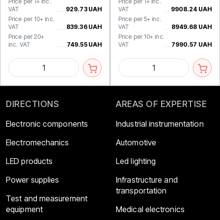
Price per 1+ inc.
Price per 1+ inc.
VAT
929.73 UAH
VAT
9908.24 UAH
Price per 10+ inc.
Price per 5+ inc.
VAT
839.36 UAH
VAT
8949.68 UAH
Price per 20+
Price per 10+ inc.
inc. VAT
749.55 UAH
VAT
7990.57 UAH
DIRECTIONS
AREAS OF EXPERTISE
Electronic components
Industrial instrumentation
Electromechanics
Automotive
LED products
Led lighting
Power supplies
Infrastructure and
transportation
Test and measurement
equipment
Medical electronics