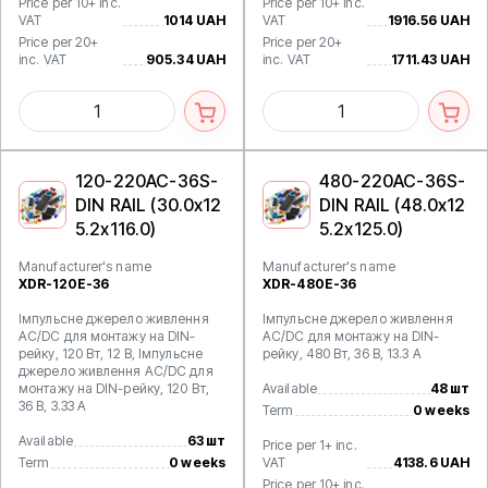
Price per 10+ inc.
Price per 10+ inc.
VAT
1014 UAH
VAT
1916.56 UAH
Price per 20+
Price per 20+
inc. VAT
905.34 UAH
inc. VAT
1711.43 UAH
120-220AC-36S-
480-220AC-36S-
DIN RAIL (30.0x12
DIN RAIL (48.0x12
5.2x116.0)
5.2x125.0)
Manufacturer's name
Manufacturer's name
XDR-120E-36
XDR-480E-36
Імпульсне джерело живлення
Імпульсне джерело живлення
AC/DC для монтажу на DIN-
AC/DC для монтажу на DIN-
рейку, 120 Вт, 12 В, Імпульсне
рейку, 480 Вт, 36 В, 13.3 А
джерело живлення AC/DC для
монтажу на DIN-рейку, 120 Вт,
Available
48 шт
36 В, 3.33 А
Term
0 weeks
Available
63 шт
Price per 1+ inc.
Term
0 weeks
VAT
4138.6 UAH
Price per 10+ inc.