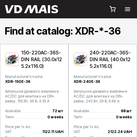
Find at catalog: XDR-*-36
150-220AC-36S-
240-220AC-36S-
DIN RAIL (30.0x12
DIN RAIL (40.0x12
5.2x116.0)
5.2x116.0)
Manufacturer's name
Manufacturer's name
XDR-150E-36
XDR-240E-36
Імпульсне джерело живлення
Імпульсне джерело живлення
AC/DC для монтажу на DIN-
AC/DC для монтажу на DIN-
рейку, 150 Вт, 36 В, 4.33 А
рейку, 240 Вт, 36 В, 6.66 А
Available
72 шт
Available
68 шт
Term
0 weeks
Term
0 weeks
Price per 1+ inc.
Price per 1+ inc.
VAT
1122.11 UAH
VAT
2122.24 UAH