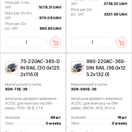
Price per 1+ inc.
VAT
3738.32 UAH
VAT
1078.31 UAH
Price per 20+
Price per 10+ inc.
inc. VAT
3337.49 UAH
VAT
974.08 UAH
Price per 20+
inc. VAT
869.85 UAH
75-220AC-36S-D
960-220AC-36S-
IN RAIL (30.0x125.
DIN RAIL (96.0x12
2x116.0)
5.2x132.0)
Manufacturer's name
Manufacturer's name
XDR-75E-36
XDR-960E-36
Імпульсне джерело живлення
Імпульсне джерело живлення
AC/DC для монтажу на DIN-
AC/DC для монтажу на DIN-
рейку, 75 Вт, 36 В, 2.1 А
рейку, 960 Вт, 36 В, 26.6 А
Available
48 шт
Available
18 шт
Term
0 weeks
Term
0 weeks