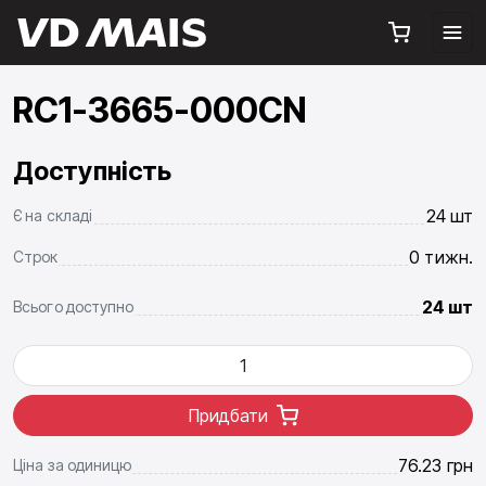
RC1-3665-000CN
Доступність
24 шт
Є на складі
0 тижн.
Строк
24 шт
Всього доступно
Придбати
76.23
грн
Ціна за одиницю