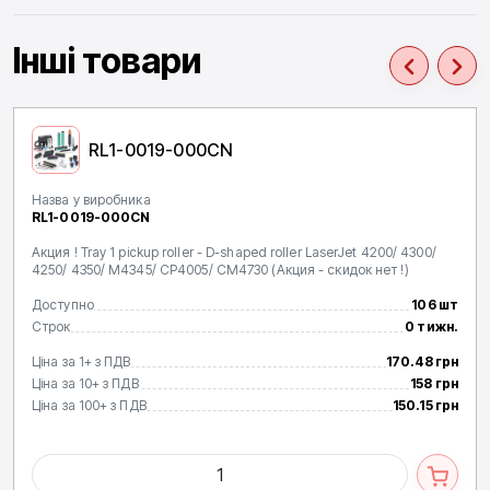
Інші товари
RL1-0019-000CN
Назва у виробника
RL1-0019-000CN
Акция ! Tray 1 pickup roller - D-shaped roller LaserJet 4200/ 4300/
4250/ 4350/ M4345/ CP4005/ CM4730 (Акция - скидок нет !)
Доступно
106 шт
Строк
0 тижн.
Ціна за 1+ з ПДВ
170.48 грн
Ціна за 10+ з ПДВ
158 грн
Ціна за 100+ з ПДВ
150.15 грн