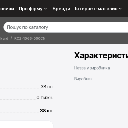
овини
Про фірму
Бренди
Інтернет-магазин
ckard
RC2-1066-000CN
Характерист
Назва у виробника
Виробник
38 шт
0 тижн.
38 шт