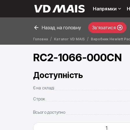
Напрямки
Н
Назад на головну
Звʼязатися
Головна
Каталог VD MAIS
Виробник Hewlett Pa
RC2-1066-000CN
Доступність
Є на складі
Строк
Всього доступно