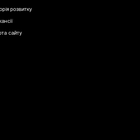
торія розвитку
кансії
рта сайту