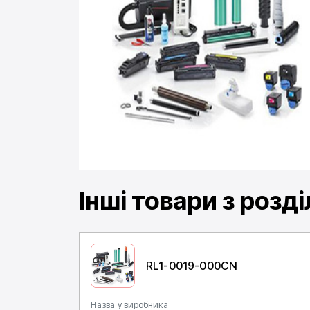
Інші товари
з розді
RL1-0019-000CN
Назва у виробника