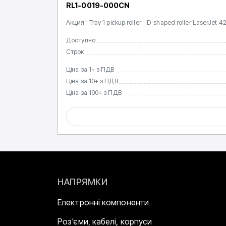
RL1-0019-000CN
Акция ! Tray 1 pickup roller - D-shaped roller LaserJ
Доступно
Строк
Ціна за 1+ з ПДВ
Ціна за 10+ з ПДВ
Ціна за 100+ з ПДВ
НАПРЯМКИ
Електронні компоненти
Роз'єми, кабелі, корпуси