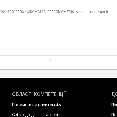
et 4200/ 4300/ 4250/ 4350/ M4345/ CP4005/ CM4730 (Акция - скидок нет !)
ОБЛАСТІ КОМПЕТЕНЦІЇ
Д
Промислова електроніка
Пр
Світлодіодне освітлення
По