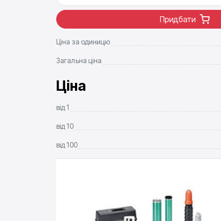
Придбати
Ціна за одиницю
Загальна ціна
Ціна
від
1
від
10
від
100