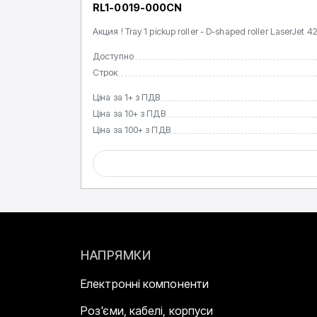
RL1-0019-000CN
Акция ! Tray 1 pickup roller - D-shaped roller LaserJ
Доступно
Строк
Ціна за 1+ з ПДВ
Ціна за 10+ з ПДВ
Ціна за 100+ з ПДВ
НАПРЯМКИ
Електронні компоненти
Роз'єми, кабелі, корпуси