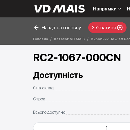
Напрямки
Н
Назад на головну
Звʼязатися
Головна
Каталог VD MAIS
Виробник Hewlett Pa
RC2-1067-000CN
Доступність
Є на складі
Строк
Всього доступно