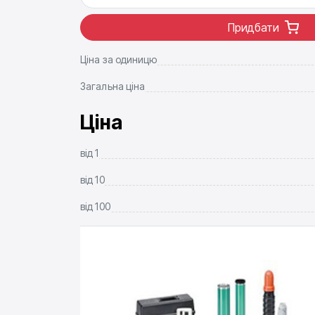
Придбати
Ціна за одиницю
Загальна ціна
Ціна
від
1
від
10
від
100