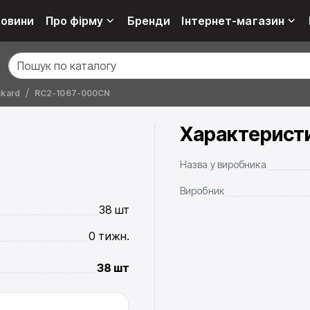
овини
Про фірму
Бренди
Інтернет-магазин
ckard
RC2-1067-000CN
Характерист
Назва у виробника
Виробник
38 шт
0 тижн.
38 шт