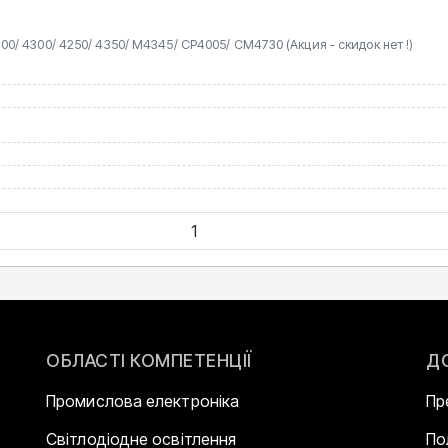
et 4200/ 4300/ 4250/ 4350/ M4345/ CP4005/ CM4730 (Акция - скидок нет !)
ОБЛАСТІ КОМПЕТЕНЦІЇ
Д
Промислова електроніка
Пр
Світлодіодне освітлення
По