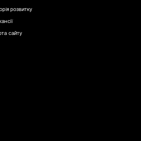
торія розвитку
кансії
рта сайту