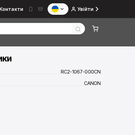
Контакти
Увійти
ики
RC2-1067-000CN
CANON