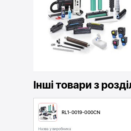
Інші товари
з розді
RL1-0019-000CN
Назва у виробника