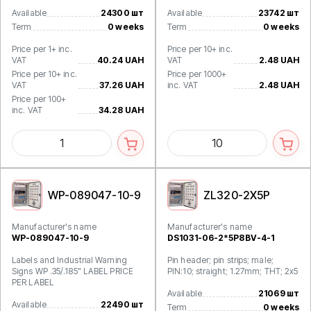
Available
24300 шт
Available
23742 шт
Term
0 weeks
Term
0 weeks
Price per 1+ inc.
Price per 10+ inc.
VAT
40.24 UAH
VAT
2.48 UAH
Price per 10+ inc.
Price per 1000+
VAT
37.26 UAH
inc. VAT
2.48 UAH
Price per 100+
inc. VAT
34.28 UAH
WP-089047-10-9
ZL320-2X5P
Manufacturer's name
Manufacturer's name
WP-089047-10-9
DS1031-06-2*5P8BV-4-1
Labels and Industrial Warning
Pin header; pin strips; male;
Signs WP .35/.185" LABEL PRICE
PIN:10; straight; 1.27mm; THT; 2x5
PER LABEL
Available
21069 шт
Available
22490 шт
Term
0 weeks