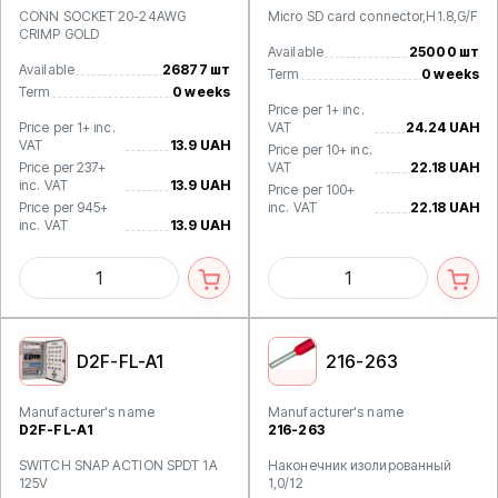
CONN SOCKET 20-24AWG
Micro SD card connector,H1.8,G/F
CRIMP GOLD
Available
25000 шт
Available
26877 шт
Term
0 weeks
Term
0 weeks
Price per 1+ inc.
Price per 1+ inc.
VAT
24.24 UAH
VAT
13.9 UAH
Price per 10+ inc.
Price per 237+
VAT
22.18 UAH
inc. VAT
13.9 UAH
Price per 100+
Price per 945+
inc. VAT
22.18 UAH
inc. VAT
13.9 UAH
D2F-FL-A1
216-263
Manufacturer's name
Manufacturer's name
D2F-FL-A1
216-263
SWITCH SNAP ACTION SPDT 1A
Наконечник изолированный
125V
1,0/12