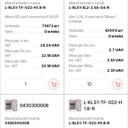
Manufacturer's name
Manufacturer's name
L-KLS1-TF-022-H1.8-R
L-KLS1-XL2-2.54-04-R
Micro SD card connector,H1.8,G/F
Шаг 2,54, 4 контакта,"Мама",
угловой
Available
73472 шт
Available
42000 шт
Term
0 weeks
Term
0 weeks
Price per 1+ inc.
VAT
24.24 UAH
Price per 10+ inc.
VAT
2.7 UAH
Price per 10+ inc.
VAT
22.18 UAH
Price per 100+
inc. VAT
2.53 UAH
Price per 100+
inc. VAT
22.18 UAH
Price per 1000+
inc. VAT
2.33 UAH
L-KLS1-TF-022-H
0430300008
1.8-R
Manufacturer's name
Manufacturer's name
0430300008
L-KLS1-TF-022-H1.8-R