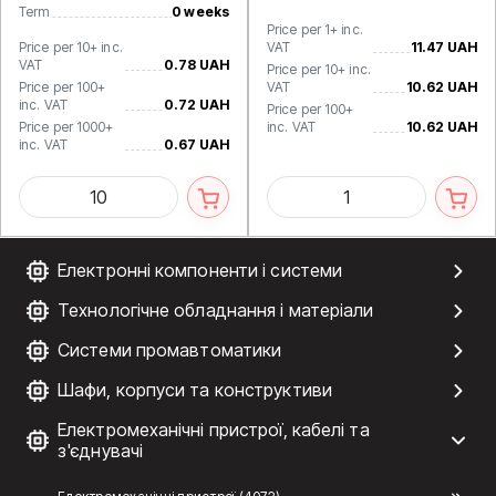
Term
0 weeks
Price per 1+ inc.
Price per 10+ inc.
VAT
11.47 UAH
VAT
0.78 UAH
Price per 10+ inc.
Price per 100+
VAT
10.62 UAH
inc. VAT
0.72 UAH
Price per 100+
Price per 1000+
inc. VAT
10.62 UAH
inc. VAT
0.67 UAH
Електронні компоненти і системи
Технологічне обладнання і матеріали
Системи промавтоматики
Шафи, корпуси та конструктиви
Електромеханічні пристрої, кабелі та
з'єднувачі