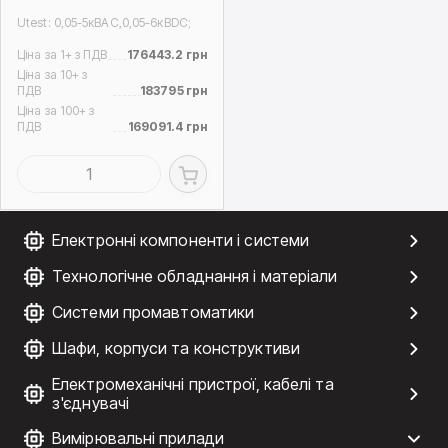
Utest: 0,05-5кВAC,0,05-6кВDC;
Ціна за 1+ з ПДВ
176443.2 грн
Ціна за 10+ з
ПДВ
183795 грн
Ціна за 100+ з
ПДВ
169091.4 грн
Електронні компоненти і системи
Технологічне обладнання і матеріали
Системи промавтоматики
Шафи, корпуси та конструктиви
Електромеханічні пристрої, кабелі та
з'єднувачі
Вимірювальні прилади