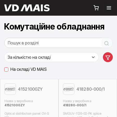
Комутаційне обладнання
На складі VD MAIS
41521000ZY
418280-000/1
Назва у виробника
Назва у виробника
41521000ZY
418280-000/1
Optical distribution panel OV-S
SMOUV-1120-02-PK splice