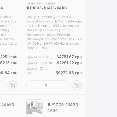
Назва у виробника
Z4
1LE1003-1CA13-4AA6
AV3184B
Двигун GP motor type: 1AV3131A
uirrel-cage
low-voltage motor, IEC squirrel-cage
emperature
rotor, self-cooled, IP55 temperature
 130(B)
class 155(F) according to 130(B)
mium
aluminum enclosure Premium
ze 180 * 22
Efficiency IE3, 2-pole * size 132S, * 7.5
z) standard
kW (50 Hz) 8.6 kW (60 Hz) standard
color RAL 703
225.1 грн
64751.67 грн
Ціна за 1+ з ПДВ
62.15 грн
62261.22 грн
Ціна за 10+ з ПДВ
Ціна за 100+ з
99.84 грн
59272.68 грн
ПДВ
-2AA53-
1LE1003-1BA23-
4AB4