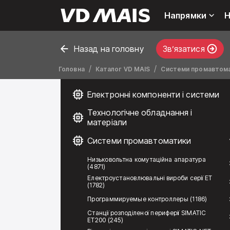
Напрямки
Н
Назад на головну
Звʼязатися
Головна
Каталог VD MAIS
Системи промавтом
Електронні компоненти і системи
Технологічне обладнання і
матеріали
Системи промавтоматики
Низьковольтна комутаційна апаратура
(4871)
Електроустановлювальні вироби серії ЕТ
(1782)
Программируемые контроллеры (1186)
Станції розподіленої периферії SIMATIC
ET200 (245)