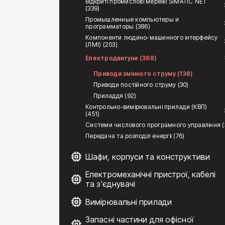
Відкриті промислові мережі SIMATIC NET
(339)
Промышленные компьютеры и
программаторы (386)
Компоненти людино-машинного інтерфейсу
(ЛМІ) (203)
Електродвигуни (368)
Приводи змінного струму (138)
Приводи постійного струму (30)
Приладдя (92)
Контрольно-вимірювальні прилади (КВП)
(451)
Системи числового програмного управління (
Передача та розподіл енергії (76)
Шафи, корпуси та конструктиви
Електромеханічні пристрої, кабелі
та з'єднувачі
Вимірювальні прилади
Запасні частини для офісної