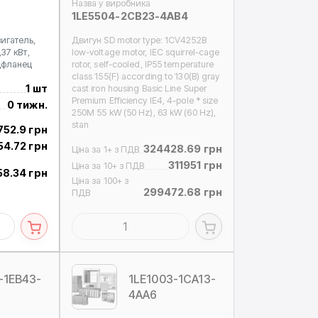
Назва у виробника
1LE5504-2CB23-4AB4
игатель,
Двигун SD motor type: 1CV4252B
37 кВт,
low-voltage motor, IEC squirrel-cage
цфланец
rotor, self-cooled, IP55 temperature
class 155(F) according to 130(B) gray
1 шт
cast iron housing Basic Line Super
Premium Efficiency IE4, 4-pole * size
0 тижн.
250M 55 kW (50 Hz), 63 kW (60 Hz),
stan
752.9 грн
54.72 грн
324428.69 грн
Ціна за 1+ з ПДВ
311951 грн
Ціна за 10+ з ПДВ
8.34 грн
Ціна за 100+ з
299472.68 грн
ПДВ
-1EB43-
1LE1003-1CA13-
4AA6