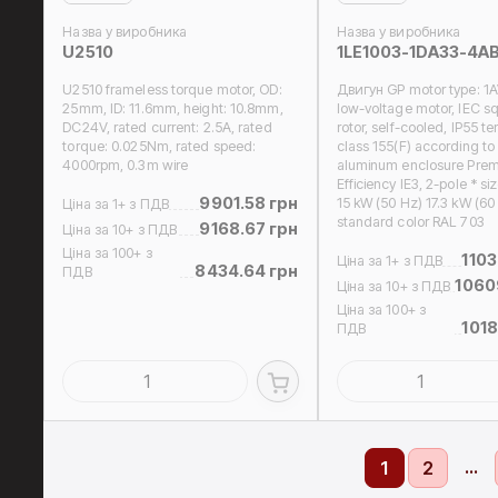
Назва у виробника
Назва у виробника
U2510
1LE1003-1DA33-4A
U2510 frameless torque motor, OD:
Двигун GP motor type: 1
25mm, ID: 11.6mm, height: 10.8mm,
low-voltage motor, IEC sq
DC24V, rated current: 2.5A, rated
rotor, self-cooled, IP55 t
torque: 0.025Nm, rated speed:
class 155(F) according to
4000rpm, 0.3m wire
aluminum enclosure Pre
Efficiency IE3, 2-pole * si
9901.58 грн
15 kW (50 Hz) 17.3 kW (60
Ціна за 1+ з ПДВ
standard color RAL 703
9168.67 грн
Ціна за 10+ з ПДВ
Ціна за 100+ з
1103
Ціна за 1+ з ПДВ
8434.64 грн
ПДВ
1060
Ціна за 10+ з ПДВ
Ціна за 100+ з
1018
ПДВ
...
1
2