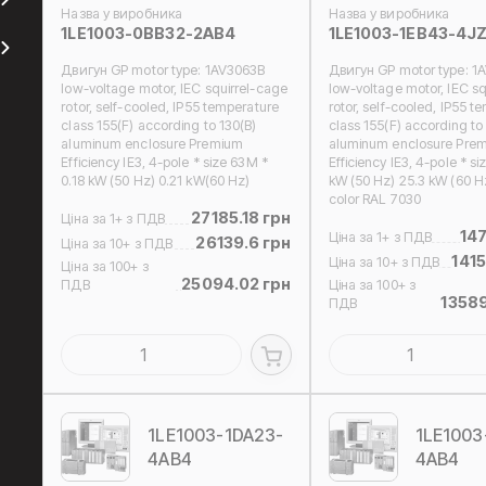
Назва у виробника
Назва у виробника
1LE1003-0BB32-2AB4
1LE1003-1EB43-4J
Двигун GP motor type: 1AV3063B
Двигун GP motor type: 1
low-voltage motor, IEC squirrel-cage
low-voltage motor, IEC sq
rotor, self-cooled, IP55 temperature
rotor, self-cooled, IP55 t
class 155(F) according to 130(B)
class 155(F) according to
aluminum enclosure Premium
aluminum enclosure Pre
Efficiency IE3, 4-pole * size 63M *
Efficiency IE3, 4-pole * si
0.18 kW (50 Hz) 0.21 kW(60 Hz)
kW (50 Hz) 25.3 kW (60 H
color RAL 7030
27185.18 грн
Ціна за 1+ з ПДВ
147
Ціна за 1+ з ПДВ
26139.6 грн
Ціна за 10+ з ПДВ
1415
Ціна за 10+ з ПДВ
Ціна за 100+ з
25094.02 грн
ПДВ
Ціна за 100+ з
1358
ПДВ
1LE1003-1DA23-
1LE1003
4AB4
4AB4