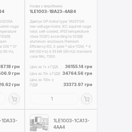
Назва у виробника
B4
1LE1003-1BA23-4AB4
AV3205A
Двигун GP motor type: 1AV3112A
uirrel-cage
low-voltage motor, IEC squirrel-cage
emperature
rotor, self-cooled, IP55 temperature
 130(B)
class 155(F) according to 130(B)
mium
aluminum enclosure Premium
ze 200 * 37
Efficiency IE3, 2-pole * size 112M, * 4
z) 60 Hz,
kW (50 Hz) 4.55 kW (60 Hz) standard
color RAL 7030
87.18 грн
36155.14 грн
Ціна за 1+ з ПДВ
506.9 грн
34764.56 грн
Ціна за 10+ з ПДВ
Ціна за 100+ з
6.62 грн
33373.97 грн
ПДВ
-1DA33-
1LE1003-1CA13-
4AA4