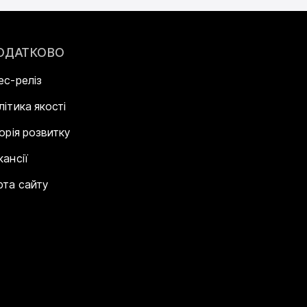
ОДАТКОВО
ес-реліз
літика якості
торія розвитку
кансії
рта сайту