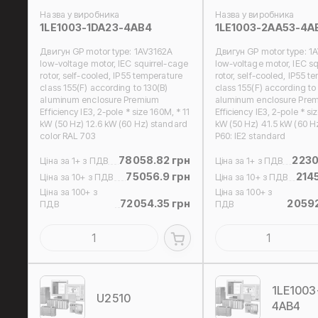
Назва у виробника
Назва у виробника
1LE1003-1DA23-4AB4
1LE1003-2AA53-4A
Двигун GP motor type: 1AV3162A
Двигун GP motor type: 1
low-voltage motor, IEC squirrel-cage
low-voltage motor, IEC sq
rotor, self-cooled, IP55 temperature
rotor, self-cooled, IP55 t
class 155(F) according to 130(B)
class 155(F) according to
aluminum enclosure Premium
aluminum enclosure Pre
Efficiency IE3, 2-pole * size 160M, * 11
Efficiency IE3, 2-pole * si
kW (50 Hz) 12.6 kW (60 Hz) standard
kW (50 Hz) 41.5 kW (60 H
color RAL 703
P60: IE2 standard
78058.82 грн
2230
Ціна за 1+ з ПДВ
Ціна за 1+ з ПДВ
75056.9 грн
214
Ціна за 10+ з ПДВ
Ціна за 10+ з ПДВ
Ціна за 100+ з
Ціна за 100+ з
72054.35 грн
20592
ПДВ
ПДВ
1LE1003
U2510
4AB4