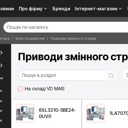
овини
Про фірму
Бренди
Інтернет-магазин
атики
Електродвигуни
Приводи змінного струму
Приводи змінного ст
На складі VD MAIS
6SL3210-5BE24-
1LA707
0UV0