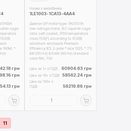
Назва у виробника
B4
1LE1003-1CA13-4AA4
AV3163A
Двигун GP motor type: 1AV3131A
uirrel-cage
low-voltage motor, IEC squirrel-cage
emperature
rotor, self-cooled, IP55 temperature
 130(B)
class 155(F) according to 130(B)
mium
aluminum enclosure Premium
ze 160M, *
Efficiency IE3, 2-pole * size 132S, * 7.5
 Hz)
kW (50 Hz) 8.6 kW (60 Hz) standard
color RAL 703
42.18 грн
60904.63 грн
Ціна за 1+ з ПДВ
98.16 грн
58562.24 грн
Ціна за 10+ з ПДВ
Ціна за 100+ з
54.13 грн
56219.86 грн
ПДВ
11