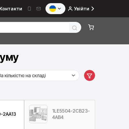
Контакти
Увійти
руму
1LE5504-2CB23-
0-2AA13
4AB4