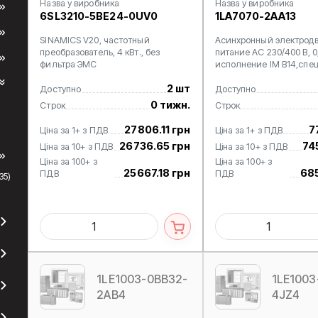
Назва у виробника
Назва у виробника
6SL3210-5BE24-0UV0
1LA7070-2AA13
SINAMICS V20, частотный
Асинхронный электродв
преобразователь, 4 кВт., без
питание АС 230/400 В, 0,
фильтра ЭМС
исполнение IM B14,спе
2 шт
Доступно
Доступно
0 тижн.
Строк
Строк
27806.11 грн
7
Ціна за 1+ з ПДВ
Ціна за 1+ з ПДВ
26736.65 грн
74
Ціна за 10+ з ПДВ
Ціна за 10+ з ПДВ
Ціна за 100+ з
Ціна за 100+ з
25667.18 грн
685
ПДВ
ПДВ
35)
1LE1003-0BB32-
1LE1003
2AB4
4JZ4