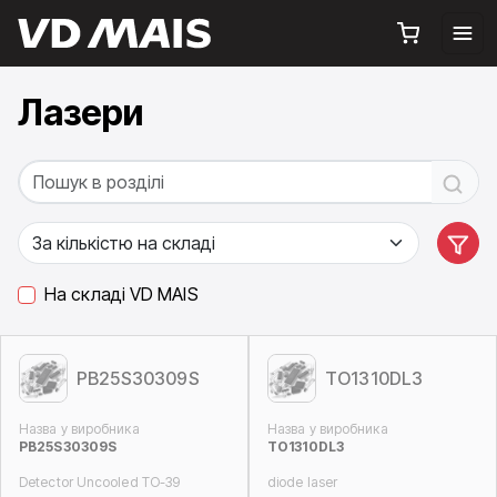
Лазери
На складі VD MAIS
PB25S30309S
TO1310DL3
Назва у виробника
Назва у виробника
PB25S30309S
TO1310DL3
Detector Uncooled TO-39
diode laser