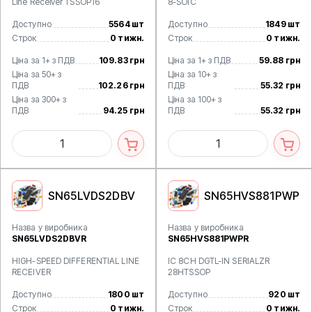
Line Receiver TSSOP16
8-SOIC
Доступно
5564 шт
Доступно
1849 шт
Строк
0 тижн.
Строк
0 тижн.
Ціна за 1+ з ПДВ
109.83 грн
Ціна за 1+ з ПДВ
59.88 грн
Ціна за 50+ з
Ціна за 10+ з
ПДВ
102.26 грн
ПДВ
55.32 грн
Ціна за 300+ з
Ціна за 100+ з
ПДВ
94.25 грн
ПДВ
55.32 грн
SN65LVDS2DBV
SN65HVS881PWP
Назва у виробника
Назва у виробника
SN65LVDS2DBVR
SN65HVS881PWPR
HIGH-SPEED DIFFERENTIAL LINE
IC 8CH DGTL-IN SERIALZR
RECEIVER
28HTSSOP
Доступно
1800 шт
Доступно
920 шт
Строк
0 тижн.
Строк
0 тижн.