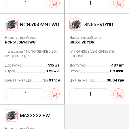
NCN5150MNTWG
SN65HVD11D
Назва у виробника
Назва у виробника
NCN5150MNTWG
SN65HVD11DR
Transceiver 1TX 1RX 38.4KBd 20-
IC TRANSCEIVER RS485 3.3V
Pin QFN EP T/R
SO8-150
Доступно
515 шт
Доступно
487 шт
Строк
0 тижн.
Строк
0 тижн.
Ціна за 1+ з ПДВ
95.01 грн
Ціна за 1+ з ПДВ
36.04 грн
MAX3232IPW
Назва у виробника