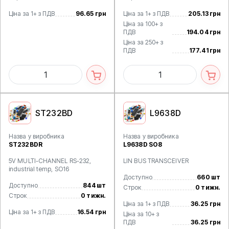
Ціна за 1+ з ПДВ
96.65 грн
Ціна за 1+ з ПДВ
205.13 грн
Ціна за 100+ з
ПДВ
194.04 грн
Ціна за 250+ з
ПДВ
177.41 грн
ST232BD
L9638D
Назва у виробника
Назва у виробника
ST232BDR
L9638D SO8
5V MULTI-CHANNEL RS-232,
LIN BUS TRANSCEIVER
industrial temp, SO16
Доступно
660 шт
Доступно
844 шт
Строк
0 тижн.
Строк
0 тижн.
Ціна за 1+ з ПДВ
36.25 грн
Ціна за 1+ з ПДВ
16.54 грн
Ціна за 10+ з
ПДВ
36.25 грн