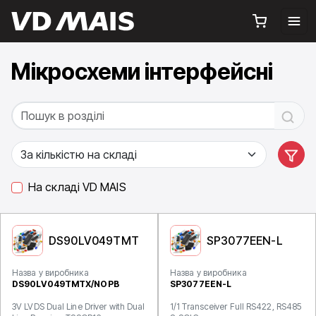
Мікросхеми інтерфейсні
На складі VD MAIS
DS90LV049TMT
SP3077EEN-L
Назва у виробника
Назва у виробника
DS90LV049TMTX/NOPB
SP3077EEN-L
3V LVDS Dual Line Driver with Dual
1/1 Transceiver Full RS422, RS485