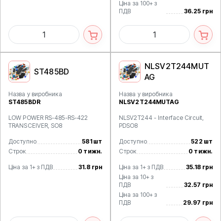
Ціна за 100+ з
ПДВ
36.25 грн
NLSV2T244MUT
ST485BD
AG
Назва у виробника
Назва у виробника
ST485BDR
NLSV2T244MUTAG
LOW POWER RS-485-RS-422
NLSV2T244 - Interface Circuit,
TRANSCEIVER, SO8
PDSO8
Доступно
581 шт
Доступно
522 шт
Строк
0 тижн.
Строк
0 тижн.
Ціна за 1+ з ПДВ
31.8 грн
Ціна за 1+ з ПДВ
35.18 грн
Ціна за 10+ з
ПДВ
32.57 грн
Ціна за 100+ з
ПДВ
29.97 грн