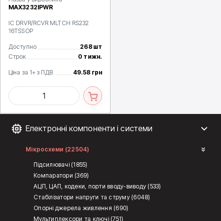
MAX3232IPWR
IC DRVR/RCVR MLTCH RS232
16TSSOP
Доступно
268 шт
Строк
0 тижн.
Ціна за 1+ з ПДВ
49.58 грн
Електронні компоненти і системи
Мікросхеми (22504)
Підсилювачі (1855)
Компаратори (369)
АЦП, ЦАП, кодеки, порти вводу-виводу (533)
Стабілізатори напруги та струму (6048)
Опорні джерела живлення (690)
Мультиплексори та ключі (751)