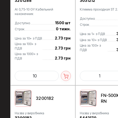
3201288
3031212
AI 0,75-10 GY Кабельний
Клемма проходная ST 2
наконечник
Доступно
1500 шт
Доступно
Строк
0 тижн.
Строк
Ціна за 1+ з ПДВ
2.73 грн
Ціна за 10+ з ПДВ
Ціна за 10+ з ПДВ
Ціна за 100+ з
Ціна за 100+ з
2.73 грн
ПДВ
ПДВ
Ціна за 1000+ з
2.73 грн
ПДВ
FN-500
3200182
RN
Назва у виробника
Назва у виробника
3200182
5442170