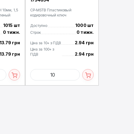
 10мм, 1,5
CP-MSTB Пластиковый
еленый
кодировочный ключ
1015 шт
1000 шт
Доступно
0 тижн.
0 тижн.
Строк
13.79 грн
2.94 грн
Ціна за 10+ з ПДВ
Ціна за 100+ з
13.79 грн
2.94 грн
ПДВ