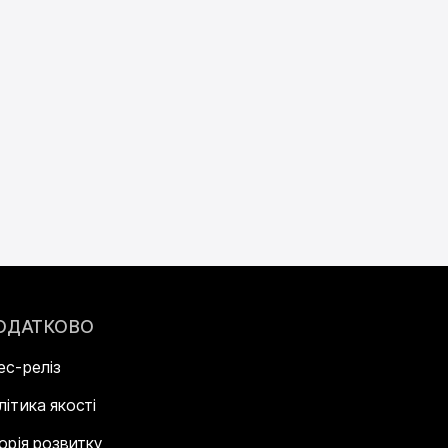
ОДАТКОВО
ес-реліз
літика якості
торія розвитку