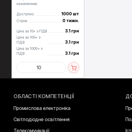
наконечник
1000 шт
Доступно
0 тижн.
Строк
3.1 грн
Ціна за 10+ з ПДВ
Ціна за 100+ з
3.1 грн
ПДВ
Ціна за 1000+ з
3.1 грн
ПДВ
ОБЛАСТІ КОМПЕТЕНЦІЇ
Д
Промислова електроніка
Пр
Світлодіодне освітлення
По
Телекомунікації
Іс