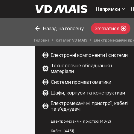
Напрямки
Н
Назад на головну
Звʼязатися
Головна
Каталог VD MAIS
Електромеханічні при
Електронні компоненти і системи
Технологічне обладнання і
матеріали
Системи промавтоматики
Шафи, корпуси та конструктиви
Електромеханічні пристрої, кабелі
та з'єднувачі
Електромеханічні пристрої (4072)
Кабелі (4451)