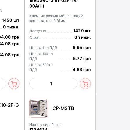
15EDGVC-3.81-02P-14-
00A(H)
.5
Клемник розривний на плату 2
1450 шт
контакта, шаг 3,81мм
0 тижн.
1420 шт
Доступно
34.08 грн
0 тижн.
Строк
34.08 грн
6.95 грн
Ціна за 1+ з ПДВ
Ціна за 100+ з
34.08 грн
5.77 грн
ПДВ
Ціна за 500+ з
4.63 грн
ПДВ
X10-2P-G
CP-MSTB
Назва у виробника
1734634