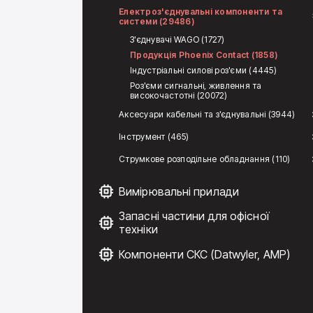
Електроз'єднувальні компоненти та
системи (29486)
З'єднувачі WAGO (1727)
Продукція Phoenix Contact (1858)
Індустріальні силові роз'єми (4445)
Роз'єми сигнальні, живлення та
високочастотні (20072)
Аксесуари кабельні та з'єднувальні (3944)
Інструмент (465)
Струмкове розподільне обладнання (110)
Вимірювальні прилади
Запасні частини для офісної
техніки
Компоненти СКС (Datwyler, AMP)