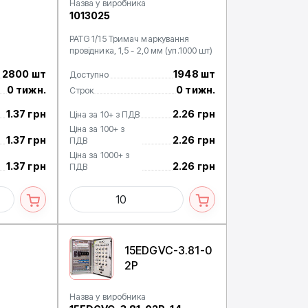
Назва у виробника
1013025
PATG 1/15 Тримач маркування
провідника, 1,5 - 2,0 мм (уп.1000 шт)
2800 шт
1948 шт
Доступно
0 тижн.
0 тижн.
Строк
1.37 грн
2.26 грн
Ціна за 10+ з ПДВ
Ціна за 100+ з
1.37 грн
2.26 грн
ПДВ
Ціна за 1000+ з
1.37 грн
2.26 грн
ПДВ
15EDGVC-3.81-0
2P
Назва у виробника