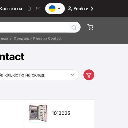
Контакти
Увійти
теми
Продукція Phoenix Contact
ntact
9
1013025