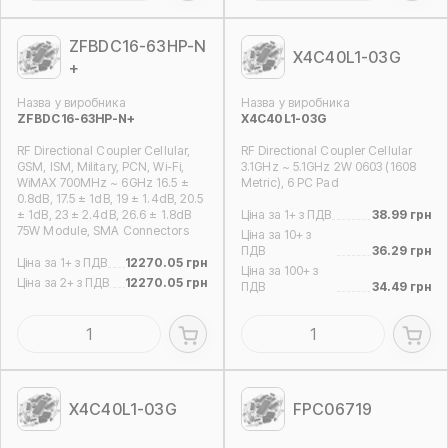
ZFBDC16-63HP-N
X4C40L1-03G
+
Назва у виробника
Назва у виробника
ZFBDC16-63HP-N+
X4C40L1-03G
RF Directional Coupler Cellular,
RF Directional Coupler Cellular
GSM, ISM, Military, PCN, Wi-Fi,
3.1GHz ~ 5.1GHz 2W 0603 (1608
WiMAX 700MHz ~ 6GHz 16.5 ±
Metric), 6 PC Pad
0.8dB, 17.5 ± 1dB, 19 ± 1.4dB, 20.5
± 1dB, 23 ± 2.4dB, 26.6 ± 1.8dB
Ціна за 1+ з ПДВ
38.99 грн
75W Module, SMA Connectors
Ціна за 10+ з
ПДВ
36.29 грн
Ціна за 1+ з ПДВ
12270.05 грн
Ціна за 100+ з
Ціна за 2+ з ПДВ
12270.05 грн
ПДВ
34.49 грн
X4C40L1-03G
FPC06719