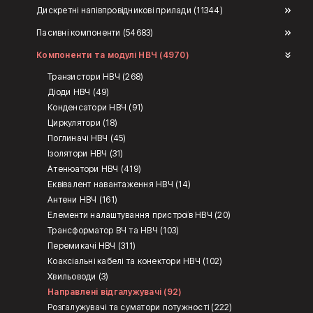
Дискретні напівпровідникові прилади (11344)
Пасивні компоненти (54683)
Компоненти та модулі НВЧ (4970)
Транзистори НВЧ (268)
Діоди НВЧ (49)
Конденсатори НВЧ (91)
Циркулятори (18)
Поглиначі НВЧ (45)
Ізолятори НВЧ (31)
Атенюатори НВЧ (419)
Еквівалент навантаження НВЧ (14)
Антени НВЧ (161)
Елементи налаштування пристроїв НВЧ (20)
Трансформатор ВЧ та НВЧ (103)
Перемикачі НВЧ (311)
Коаксіальні кабелі та конектори НВЧ (102)
Хвильоводи (3)
Направлені відгалужувачі (92)
Розгалужувачі та суматори потужності (222)