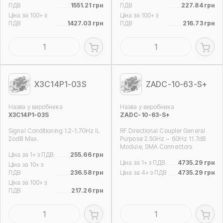
ПДВ
1551.21 грн
ПДВ
227.84 грн
Ціна за 100+ з
Ціна за 100+ з
ПДВ
1427.03 грн
ПДВ
216.73 грн
X3C14P1-03S
ZADC-10-63-S+
Назва у виробника
Назва у виробника
X3C14P1-03S
ZADC-10-63-S+
Signal Conditioning 1.2-1.7GHz IL
RF Directional Coupler General
2odB Max.
Purpose 2.5GHz ~ 6GHz 11.7dB
Module, SMA Connectors
Ціна за 1+ з ПДВ
255.66 грн
Ціна за 1+ з ПДВ
4735.29 грн
Ціна за 10+ з
ПДВ
236.58 грн
Ціна за 4+ з ПДВ
4735.29 грн
Ціна за 100+ з
ПДВ
217.26 грн