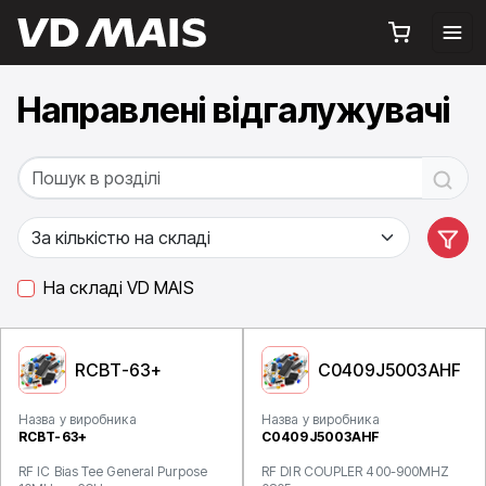
Направлені відгалужувачі
На складі VD MAIS
RCBT-63+
C0409J5003AHF
Назва у виробника
Назва у виробника
RCBT-63+
C0409J5003AHF
RF IC Bias Tee General Purpose
RF DIR COUPLER 400-900MHZ