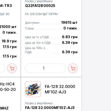
Назва у виробника
KM-TR3
Q22FA12800025
0pF 60
FA-128 32M 8pF 10PPM
19615 шт
Доступно
21000 шт
0 тижн.
Строк
0 тижн.
6.83 грн
Ціна за 1+ з ПДВ
18.9 грн
6.39 грн
Ціна за 10+ з ПДВ
17.5 грн
Ціна за 100+ з
6.39 грн
ПДВ
17.5 грн
MHz-HC4
FA-128 32.0000
0-50-20
MF10Z-AJ3
Назва у виробника
FA-128 32.0000MF10Z-AJ3
0MHZ