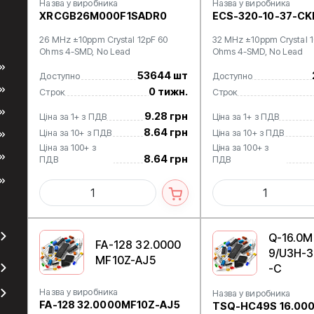
Назва у виробника
Назва у виробника
XRCGB26M000F1SADR0
ECS-320-10-37-C
26 MHz ±10ppm Crystal 12pF 60
32 MHz ±10ppm Crystal 1
Ohms 4-SMD, No Lead
Ohms 4-SMD, No Lead
53644 шт
Доступно
Доступно
0 тижн.
Строк
Строк
9.28 грн
Ціна за 1+ з ПДВ
Ціна за 1+ з ПДВ
8.64 грн
Ціна за 10+ з ПДВ
Ціна за 10+ з ПДВ
Ціна за 100+ з
Ціна за 100+ з
8.64 грн
ПДВ
ПДВ
Q-16.0
FA-128 32.0000
9/U3H-3
MF10Z-AJ5
-C
Назва у виробника
Назва у виробника
FA-128 32.0000MF10Z-AJ5
TSQ-HC49S 16.00