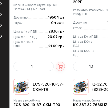
20PF
32 MHz ±10ppm Crystal 8pF 60
Ohms 4-SMD, No Lead
Резонатор: кварцевый; 1
20пФ; THT
19504 шт
Доступно
0 тижн.
Доступно
Строк
Строк
28.16 грн
Ціна за 1+ з ПДВ
26.07 грн
Ціна за 10+ з ПДВ
Ціна за 10+ з ПДВ
Ціна за 100+ з
Ціна за 100+ з
21.69 грн
ПДВ
ПДВ
Ціна за 1000+ з
ПДВ
ECS-320-10-37-
Q-32.7
CKM-TR
(8X3)-20
Назва у виробника
Назва у виробника
ECS-320-10-37-CKM-TR3
KX-38T 32.768KHZ 