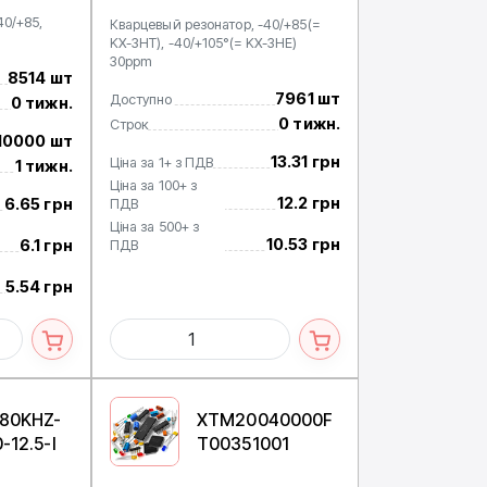
40/+85,
Кварцевый резонатор, -40/+85(=
KX-3HT), -40/+105°(= KX-3HЕ)
30ppm
8514 шт
7961 шт
Доступно
0 тижн.
0 тижн.
Строк
10000 шт
13.31 грн
Ціна за 1+ з ПДВ
1 тижн.
Ціна за 100+ з
12.2 грн
6.65 грн
ПДВ
Ціна за 500+ з
10.53 грн
6.1 грн
ПДВ
5.54 грн
680KHZ-
XTM20040000F
-12.5-I
T00351001