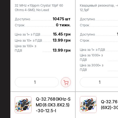
32 MHz ±10ppm Crystal 10pF 60
Кварцевый резонатор, -
Ohms 4-SMD, No Lead
12,5pF
10475 шт
Доступно
Доступно
0 тижн.
Строк
Строк
15.45 грн
Ціна за 1+ з ПДВ
Доступно
13.99 грн
Ціна за 10+ з ПДВ
Строк
Ціна за 100+ з
Ціна за 1+ з ПДВ
13.99 грн
ПДВ
Ціна за 1000+ з
ПДВ
Ціна за 3000+ з
ПДВ
Q-32.7680KHz-S
Q-32.7
MD(8.0X3.8X2.5)
(6X2)-30
-30-12.5-I