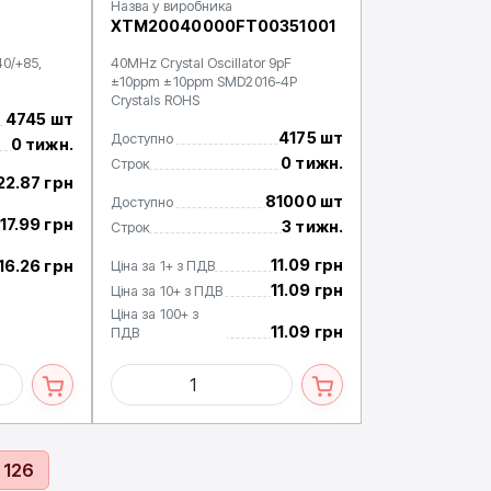
Назва у виробника
XTM20040000FT00351001
40/+85,
40MHz Crystal Oscillator 9pF
±10ppm ±10ppm SMD2016-4P
Crystals ROHS
4745 шт
4175 шт
Доступно
0 тижн.
0 тижн.
Строк
22.87 грн
81000 шт
Доступно
17.99 грн
3 тижн.
Строк
11.09 грн
16.26 грн
Ціна за 1+ з ПДВ
11.09 грн
Ціна за 10+ з ПДВ
Ціна за 100+ з
11.09 грн
ПДВ
126