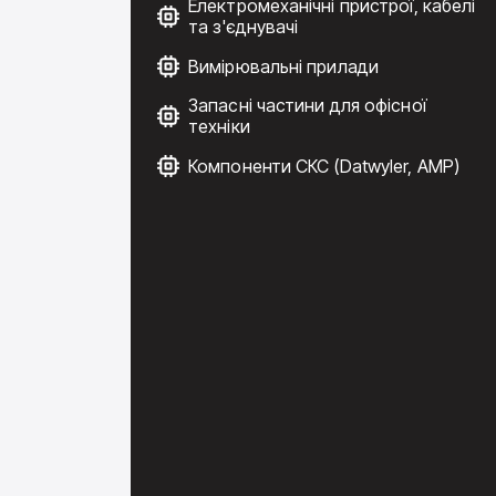
Електромеханічні пристрої, кабелі
та з'єднувачі
Вимірювальні прилади
Запасні частини для офісної
техніки
Компоненти СКС (Datwyler, AMP)