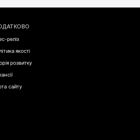
ОДАТКОВО
ес-реліз
літика якості
торія розвитку
кансії
рта сайту