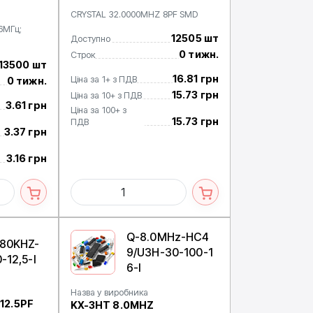
CRYSTAL 32.0000MHZ 8PF SMD
6МГц;
12505 шт
Доступно
0 тижн.
Строк
13500 шт
16.81 грн
Ціна за 1+ з ПДВ
0 тижн.
15.73 грн
Ціна за 10+ з ПДВ
3.61 грн
Ціна за 100+ з
15.73 грн
ПДВ
3.37 грн
3.16 грн
Q-8.0MHz-HC4
680KHZ-
9/U3H-30-100-1
-12,5-I
6-I
Назва у виробника
12.5PF
KX-3HT 8.0MHZ