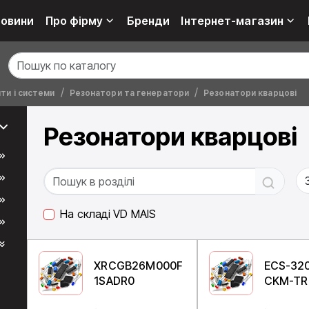
овини
Про фірму
Бренди
Інтернет-магазин
ти і системи
Резонатори та генератори
Резонатори кварцові
Резонатори кварцові
На складі VD MAIS
XRCGB26M000F
ECS-320
1SADR0
CKM-TR