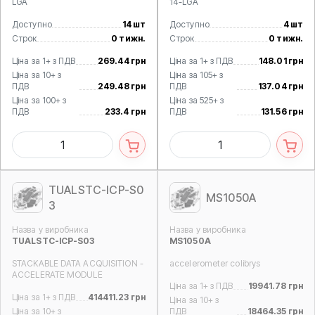
LGA
14-LGA
Доступно
14 шт
Доступно
4 шт
Строк
0 тижн.
Строк
0 тижн.
Ціна за 1+ з ПДВ
269.44 грн
Ціна за 1+ з ПДВ
148.01 грн
Ціна за 10+ з
Ціна за 105+ з
ПДВ
249.48 грн
ПДВ
137.04 грн
Ціна за 100+ з
Ціна за 525+ з
ПДВ
233.4 грн
ПДВ
131.56 грн
TUALSTC-ICP-S0
MS1050A
3
Назва у виробника
Назва у виробника
TUALSTC-ICP-S03
MS1050A
STACKABLE DATA ACQUISITION -
accelerometer colibrys
ACCELERATE MODULE
Ціна за 1+ з ПДВ
19941.78 грн
Ціна за 1+ з ПДВ
414411.23 грн
Ціна за 10+ з
Ціна за 10+ з
ПДВ
18464.35 грн