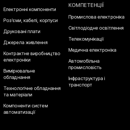
КОМПЕТЕНЦІЇ
Електронні компоненти
Промислова електроніка
Роз'єми, кабелі, корпуси
Світлодіодне освітлення
Друковані плати
Телекомунікації
Джерела живлення
Медична електроніка
Контрактне виробництво
електроніки
Автомобільна
промисловість
Вимірювальне
обладнання
Інфраструктура і
транспорт
Технологічне обладнання
та матеріали
Компоненти систем
автоматизації