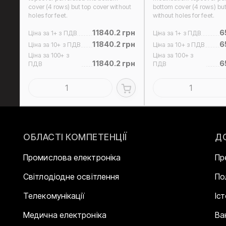
cover (4 rows) but top cover without
bottom cover (4 rows) but
holes for feet.
without holes for feet.
11840.2 грн
6
Ціна за 1+ з ПДВ
Ціна за 1+ з ПДВ
11840.2 грн
6
Ціна за 10+ з ПДВ
Ціна за 10+ з ПДВ
Ціна за 100+ з
Ціна за 100+ з
11840.2 грн
6
ПДВ
ПДВ
ОБЛАСТІ КОМПЕТЕНЦІЇ
Д
Промислова електроніка
Пр
Світлодіодне освітлення
По
Телекомунікації
Іс
Медична електроніка
Ва