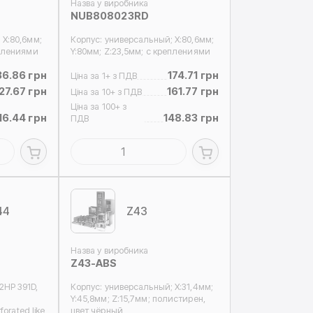
Назва у виробника
NUB808023RD
 Х:80,6мм;
Корпус: универсальный; Х:80,6мм;
еплениями
Y:80мм; Z:23,5мм; с креплениями
36.86 грн
174.71 грн
Ціна за 1+ з ПДВ
27.67 грн
161.77 грн
Ціна за 10+ з ПДВ
Ціна за 100+ з
16.44 грн
148.83 грн
ПДВ
44
Z43
Назва у виробника
Z43-ABS
HP 391D,
Корпус: универсальный; Х:31,4мм;
h
Y:45,8мм; Z:15,7мм; полистирен,
forated like
цвет чёрный