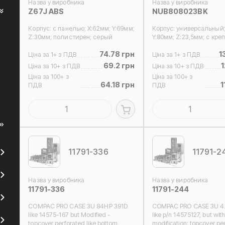
Назва у виробника
Назва у виробника
Z67J ABS
NUB808023BK
Корпус: с панелью; Х:62мм; Y:69мм;
Корпус: универсальный;
Z:30мм; полистирен; серый
Y:80мм; Z:23,5мм; с кр
74.78 грн
1
Ціна за 1+ з ПДВ
Ціна за 1+ з ПДВ
69.2 грн
1
Ціна за 10+ з ПДВ
Ціна за 10+ з ПДВ
Ціна за 100+ з
Ціна за 100+ з
64.18 грн
1
ПДВ
ПДВ
11791-336
11791-2
Назва у виробника
Назва у виробника
11791-336
11791-244
COMPAC PRO CASE 3U 84HP 391D
COMPAC PRO CASE 3U 42
like 14575-167 but Modified -
like p/n 14575127, but wit
topcover perforated like bottom
modification: topcover per