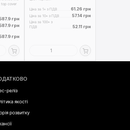
 top cover
61.26 грн
Ціна за 1+ з ПДВ
57.14 грн
Ціна за 10+ з ПДВ
587.9 грн
Ціна за 100+ з
587.9 грн
52.11 грн
ПДВ
587.9 грн
ОДАТКОВО
ес-реліз
літика якості
торія розвитку
кансії