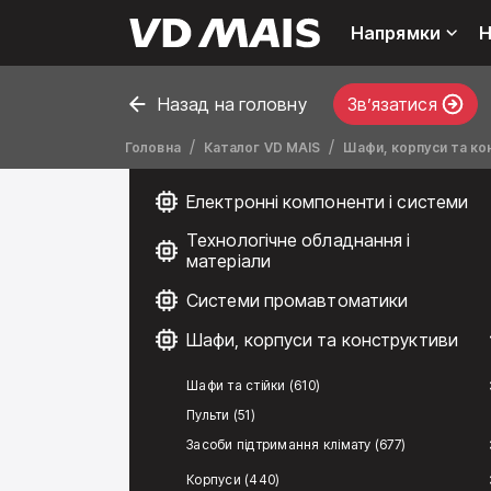
Напрямки
Н
Назад на головну
Звʼязатися
Головна
Каталог VD MAIS
Шафи, корпуси та ко
Електронні компоненти і системи
Технологічне обладнання і
матеріали
Системи промавтоматики
Шафи, корпуси та конструктиви
Шафи та стійки (610)
Пульти (51)
Засоби підтримання клімату (677)
Корпуси (440)