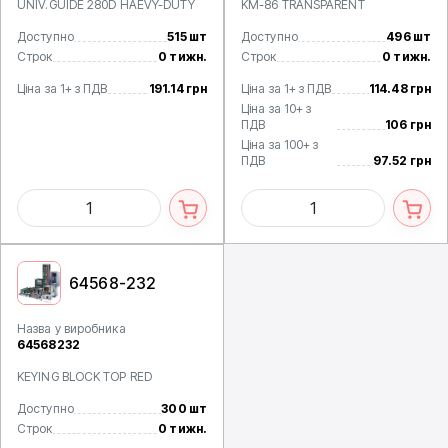
UNIV.GUIDE 280D HAEVY-DUTY
KM-86 TRANSPARENT
Доступно
515 шт
Доступно
496 шт
Строк
0 тижн.
Строк
0 тижн.
Ціна за 1+ з ПДВ
191.14 грн
Ціна за 1+ з ПДВ
114.48 грн
Ціна за 10+ з
ПДВ
106 грн
Ціна за 100+ з
ПДВ
97.52 грн
64568-232
Назва у виробника
64568232
KEYING BLOCK TOP RED
Доступно
300 шт
Строк
0 тижн.