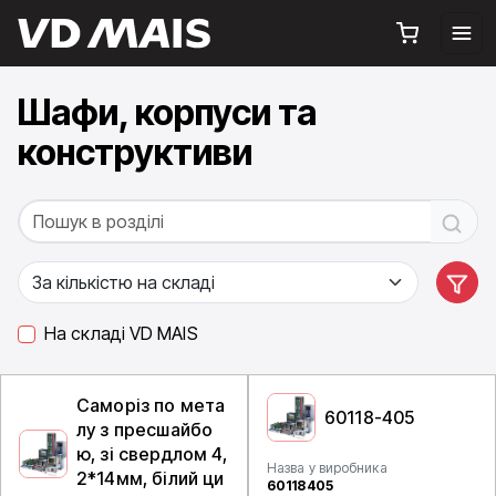
Шафи, корпуси та
конструктиви
На складі VD MAIS
Саморіз по мета
60118-405
лу з пресшайбо
ю, зі свердлом 4,
Назва у виробника
2*14мм, білий ци
60118405