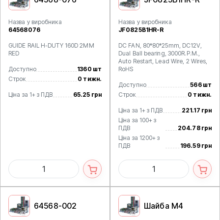
Назва у виробника
Назва у виробника
64568076
JF0825B1HR-R
GUIDE RAIL H-DUTY 160D 2MM
DC FAN, 80*80*25mm, DC12V,
RED
Dual Ball bearing, 3000R.P.M.,
Auto Restart, Lead Wire, 2 Wires,
Доступно
1360 шт
RoHS
Строк
0 тижн.
Доступно
566 шт
Ціна за 1+ з ПДВ
65.25 грн
Строк
0 тижн.
Ціна за 1+ з ПДВ
221.17 грн
Ціна за 100+ з
ПДВ
204.78 грн
Ціна за 1200+ з
ПДВ
196.59 грн
64568-002
Шайба М4