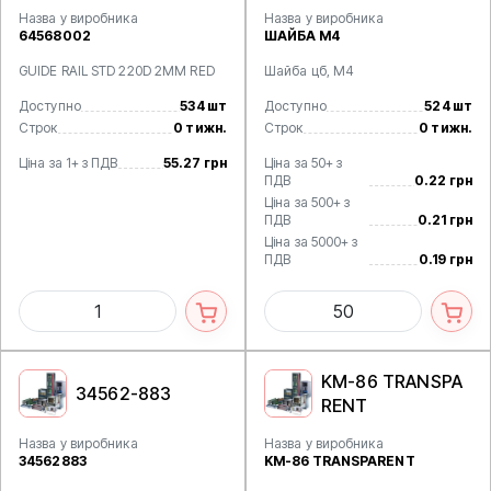
Назва у виробника
Назва у виробника
64568002
ШАЙБА М4
GUIDE RAIL STD 220D 2MM RED
Шайба цб, М4
Доступно
534 шт
Доступно
524 шт
Строк
0 тижн.
Строк
0 тижн.
Ціна за 1+ з ПДВ
55.27 грн
Ціна за 50+ з
ПДВ
0.22 грн
Ціна за 500+ з
ПДВ
0.21 грн
Ціна за 5000+ з
ПДВ
0.19 грн
KM-86 TRANSPA
34562-883
RENT
Назва у виробника
Назва у виробника
34562883
KM-86 TRANSPARENT