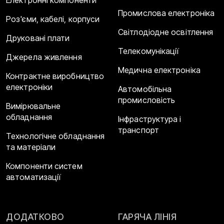
Промислова електроніка
Роз'єми, кабелі, корпуси
Світлодіодне освітлення
Друковані плати
Телекомунікації
Джерела живлення
Медична електроніка
Контрактне виробництво
електроніки
Автомобільна
промисловість
Вимірювальне
обладнання
Інфраструктура і
транспорт
Технологічне обладнання
та матеріали
Компоненти систем
автоматизації
ДОДАТКОВО
ГАРЯЧА ЛІНІЯ