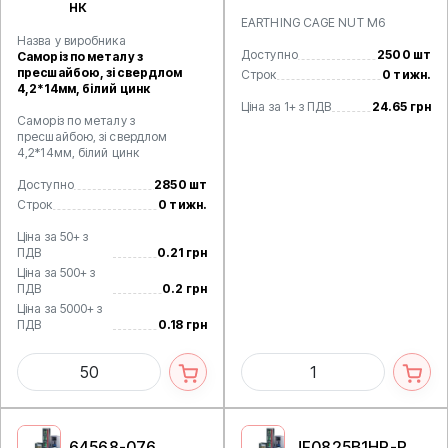
нк
EARTHING CAGE NUT M6
Назва у виробника
Доступно
2500 шт
Саморіз по металу з
пресшайбою, зі свердлом
Строк
0 тижн.
4,2*14мм, білий цинк
Ціна за 1+ з ПДВ
24.65 грн
Саморіз по металу з
пресшайбою, зі свердлом
4,2*14мм, білий цинк
Доступно
2850 шт
Строк
0 тижн.
Ціна за 50+ з
ПДВ
0.21 грн
Ціна за 500+ з
ПДВ
0.2 грн
Ціна за 5000+ з
ПДВ
0.18 грн
64568-076
JF0825B1HR-R