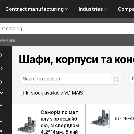
Contract manufacturing
Industries
Comp
труктиви
Шафи, корпуси та ко
In stock available VD MAIS
Саморіз по мет
60118-4
алу з пресшайб
ою, зі свердлом
4,2*14мм, білий