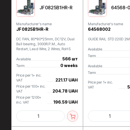
JF0825B1HR-R
64568-
Manufacturer's name
Manufacturer's name
JF0825B1HR-R
64568002
DC FAN, 80*80*25mm, DC12V, Dual
GUIDE RAIL STD 220D 2
Ball bearing, 3000R.P.M., Auto
Restart, Lead Wire, 2 Wires, RoHS
Available
Term
566 шт
Available
0 weeks
Term
Available
Term
Price per 1+ inc.
221.17 UAH
VAT
Price per 1+ inc.
Price per 100+ inc.
5
VAT
204.78 UAH
VAT
Price per 1200+
196.59 UAH
inc. VAT