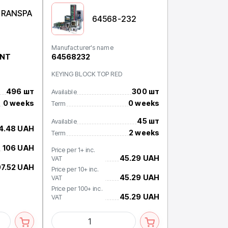
TRANSPA
64568-232
Manufacturer's name
ENT
64568232
KEYING BLOCK TOP RED
496 шт
300 шт
Available
0 weeks
0 weeks
Term
45 шт
Available
14.48 UAH
2 weeks
Term
106 UAH
Price per 1+ inc.
45.29 UAH
VAT
97.52 UAH
Price per 10+ inc.
45.29 UAH
VAT
Price per 100+ inc.
45.29 UAH
VAT