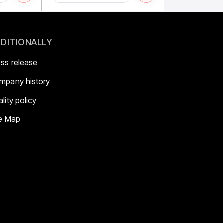
DITIONALLY
ess release
mpany history
lity policy
te Map