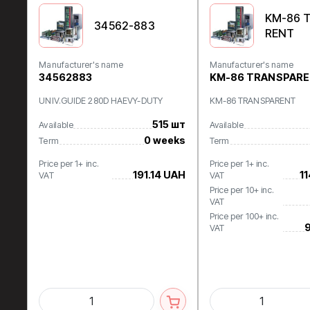
KM-86 
34562-883
RENT
Manufacturer's name
Manufacturer's name
34562883
KM-86 TRANSPAR
UNIV.GUIDE 280D HAEVY-DUTY
KM-86 TRANSPARENT
515 шт
Available
Available
0 weeks
Term
Term
Price per 1+ inc.
Price per 1+ inc.
191.14 UAH
1
VAT
VAT
Price per 10+ inc.
VAT
Price per 100+ inc.
VAT