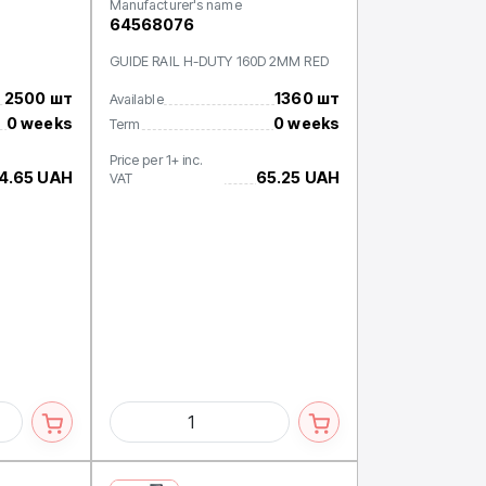
Manufacturer's name
64568076
6
GUIDE RAIL H-DUTY 160D 2MM RED
2500 шт
1360 шт
Available
0 weeks
0 weeks
Term
Price per 1+ inc.
4.65 UAH
65.25 UAH
VAT