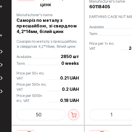
Manufacturer's name
цинк
60118405
Manufacturer's name
EARTHING CAGE NUT M
Саморіз по металу з
пресшайбою, зі свердлом
Available
4,2*14мм, білий цинк
Term
Саморіз по металу з пресшайбою,
Price per 1+ inc.
зі свердлом 4,2*14мм, білий цинк
2
VAT
2850 шт
Available
0 weeks
Term
Price per 50+ inc.
0.21 UAH
VAT
Price per 500+ inc.
0.2 UAH
VAT
Price per 5000+
0.18 UAH
inc. VAT