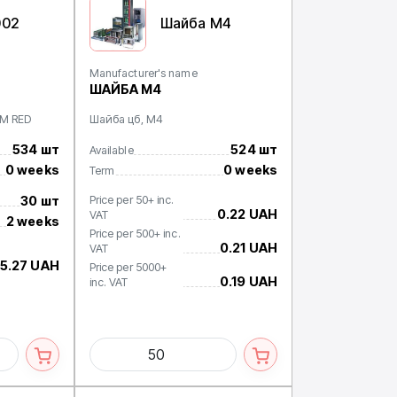
002
Шайба М4
Manufacturer's name
ШАЙБА М4
MM RED
Шайба цб, М4
534 шт
524 шт
Available
0 weeks
0 weeks
Term
30 шт
Price per 50+ inc.
0.22 UAH
VAT
2 weeks
Price per 500+ inc.
0.21 UAH
VAT
5.27 UAH
Price per 5000+
0.19 UAH
inc. VAT