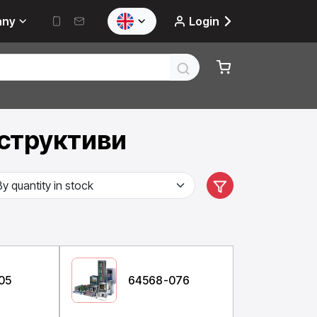
any
Login
нструктиви
05
64568-076