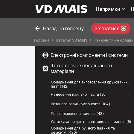
Напрямки
Н
Назад на головну
Звʼязатися
Головна
Каталог VD MAIS
Технологічне обладна
Електронні компоненти і системи
Технологічне обладнання і
матеріали
Обладнання для виготовлення друкованих
плат (142)
Нанесення паяльної пасти (95)
Встановлювачі компонентів (184)
Печі оплавлення припою (42)
Устаткування для паяння хвилею припою (8)
Обладнання для ручного паяння та
ремонту. (420)