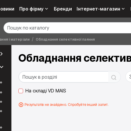
овини
Про фірму
Бренди
Інтернет-магазин
ння і матеріали
Обладнання селективної паяння
Обладнання селектив
На складі VD MAIS
Результатів не знайдено. Спробуйте інший запит.