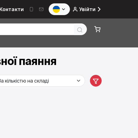
Контакти
Увійти
ної паяння