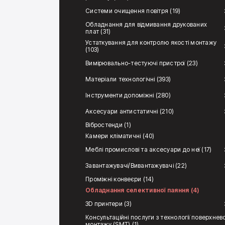
Системи очищення повітря (19)
Обладнання для відмивання друкованих
плат (31)
Устаткування для контролю якості монтажу
(103)
Вимірювально-тестуючі пристрої (23)
Матеріали технологічні (393)
Інструменти допоміжні (280)
Аксесуари антистатичні (210)
Вібростенди (1)
Камери кліматичні (40)
Меблі промислові та аксесуари до неї (17)
Завантажувачі/Вивантажувачі (22)
Проміжні конвеєри (14)
Обладнання селективної паяння (4)
3D принтери (3)
Консультаційні послуги з технології поверхнев
монтажу (SMT) (1)