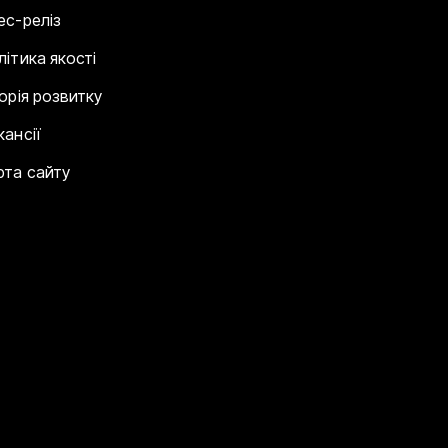
ес-реліз
літика якості
торія розвитку
кансії
рта сайту