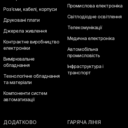
Промислова електроніка
Роз'єми, кабелі, корпуси
Світлодіодне освітлення
Друковані плати
Телекомунікації
Джерела живлення
Медична електроніка
Контрактне виробництво
електроніки
Автомобільна
промисловість
Вимірювальне
обладнання
Інфраструктура і
транспорт
Технологічне обладнання
та матеріали
Компоненти систем
автоматизації
ДОДАТКОВО
ГАРЯЧА ЛІНІЯ