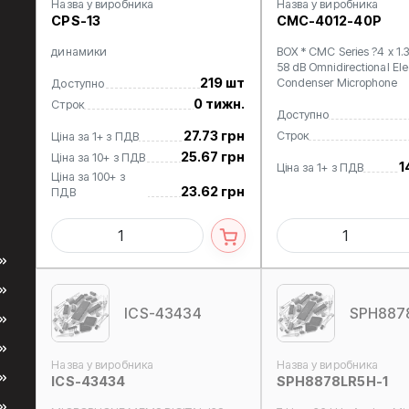
Назва у виробника
Назва у виробника
CPS-13
CMC-4012-40P
динамики
BOX * CMC Series ?4 x 1
58 dB Omnidirectional Ele
219 шт
Condenser Microphone
Доступно
0 тижн.
Строк
Доступно
27.73 грн
Строк
Ціна за 1+ з ПДВ
25.67 грн
Ціна за 10+ з ПДВ
1
Ціна за 1+ з ПДВ
Ціна за 100+ з
23.62 грн
ПДВ
ICS-43434
SPH887
Назва у виробника
Назва у виробника
ICS-43434
SPH8878LR5H-1