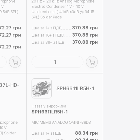
crophone
20 Hz ~ 20 kHz Analog Microphone
6 V
Electret Condenser 1 V ~ 10 V
0.5dB SPL)
Unidirectional (-41dB ±3dB @ 94dB
SPL) Solder Pads
72.27 грн
370.88 грн
Ціна за 1+ з ПДВ
72.27 грн
370.88 грн
Ціна за 10+ з ПДВ
370.88 грн
Ціна за 39+ з ПДВ
72.27 грн
37L-HD-
SPH6611LR5H-1
Назва у виробника
SPH6611LR5H-1
icrophone
MIC MEMS ANALOG OMNI -38DB
10 V
88.34 грн
B) Solder
Ціна за 1+ з ПДВ