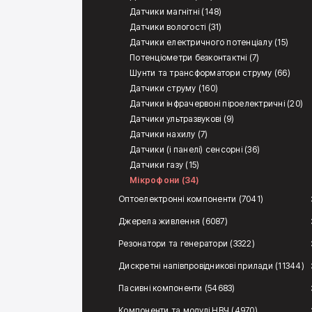
Датчики магнітні (148)
Датчики вологості (31)
Датчики електричного потенціалу (15)
Потенціометри безконтактні (7)
Шунти та трансформатори струму (66)
Датчики струму (160)
Датчики інфрачервоні піроелектричні (20)
Датчики ультразвукові (9)
Датчики нахилу (7)
Датчики (і панелі) сенсорні (36)
Датчики газу (15)
Мікрофони (34)
Оптоелектронні компоненти (7041)
Джерела живлення (6087)
Резонатори та генератори (3322)
Дискретні напівпровідникові прилади (11344)
Пасивні компоненти (54683)
Компоненти та модулі НВЧ (4970)