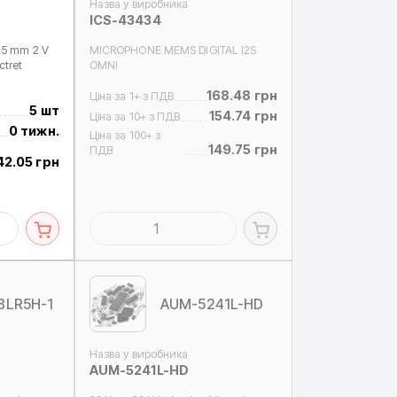
Назва у виробника
ICS-43434
.35 mm 2 V
MICROPHONE MEMS DIGITAL I2S
ctret
OMNI
168.48 грн
Ціна за 1+ з ПДВ
5 шт
154.74 грн
Ціна за 10+ з ПДВ
0 тижн.
Ціна за 100+ з
149.75 грн
ПДВ
42.05 грн
8LR5H-1
AUM-5241L-HD
Назва у виробника
AUM-5241L-HD