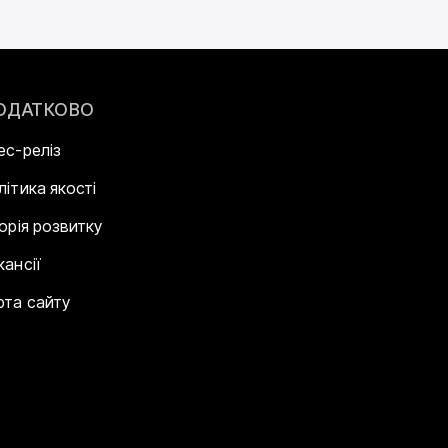
ОДАТКОВО
ес-реліз
літика якості
торія розвитку
кансії
рта сайту