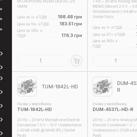
MICROPHONE MEMS DIGITAL I2S
7 Hz ~ 36 kHz Analog Mi
OMNI
MEMS (Silicon) 2.3 V ~ 3.
Omnidirectional (-44dB ±
198.48 грн
Solder Pads
Ціна за 1+ з ПДВ
183.51 грн
Ціна за 10+ з ПДВ
Ціна за 1+ з ПДВ
Ціна за 100+ з
Ціна за 47+ з ПДВ
176.3 грн
ПДВ
Ціна за 185+ з
ПДВ
DUM-45
TUM-1842L-HD
R
Назва у виробника
Назва у виробника
TUM-1842L-HD
DUM-4537L-HD-R
20 Hz ~ 20 kHz Microphone Electret
20 Hz ~ 20 kHz Analog M
Condenser 1.5 V ~ 10 V Unidirectional
Electret Condenser 1 V ~ 
(-42dB ±3dB @ 94dB SPL) Solder
Unidirectional (-37dB ±3d
Pads
Pads