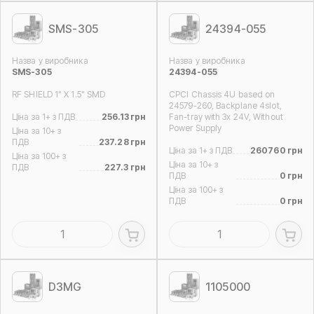
SMS-305
24394-055
Назва у виробника
Назва у виробника
SMS-305
24394-055
RF SHIELD 1" X 1.5" SMD
CPCI Chassis 4U based on
24579-260, Backplane 4slot,
Ціна за 1+ з ПДВ
256.13 грн
Fan-tray with 3x 24V, Without
Power Supply
Ціна за 10+ з
ПДВ
237.28 грн
Ціна за 1+ з ПДВ
260760 грн
Ціна за 100+ з
Ціна за 10+ з
ПДВ
227.3 грн
ПДВ
0 грн
Ціна за 100+ з
ПДВ
0 грн
D3MG
1105000