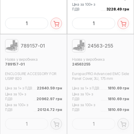
Ціна за 100+ з
ПДВ
3228.49 грн
789157-01
24563-255
Назва у виробника
Назва у виробника
789157-01
24563255
ENCLOSURE ACCESSORY FOR
EuropacPRO Advanced EMC Side
USRP B20
Panel Cover, 3U, 175 mm
Ціна за 1+ з ПДВ
22640.59 грн
Ціна за 1+ з ПДВ
1810.69 грн
Ціна за 10+ з
Ціна за 10+ з
ПДВ
20962.97 грн
ПДВ
1810.69 грн
Ціна за 100+ з
Ціна за 100+ з
ПДВ
20124.72 грн
ПДВ
1810.69 грн