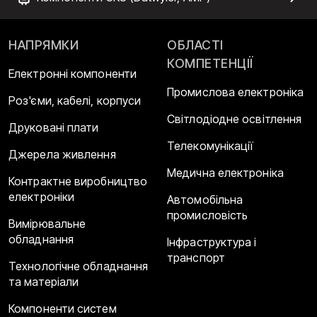
НАПРЯМКИ
ОБЛАСТІ
КОМПЕТЕНЦІЇ
Електронні компоненти
Промислова електроніка
Роз'єми, кабелі, корпуси
Світлодіодне освітлення
Друковані плати
Телекомунікації
Джерела живлення
Медична електроніка
Контрактне виробництво
електроніки
Автомобільна
промисловість
Вимірювальне
обладнання
Інфраструктура і
транспорт
Технологічне обладнання
та матеріали
Компоненти систем