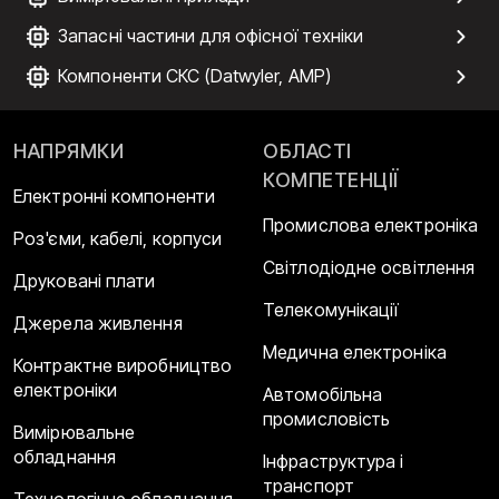
Запасні частини для офісної техніки
Компоненти СКС (Datwyler, AMP)
НАПРЯМКИ
ОБЛАСТІ
КОМПЕТЕНЦІЇ
Електронні компоненти
Промислова електроніка
Роз'єми, кабелі, корпуси
Світлодіодне освітлення
Друковані плати
Телекомунікації
Джерела живлення
Медична електроніка
Контрактне виробництво
електроніки
Автомобільна
промисловість
Вимірювальне
обладнання
Інфраструктура і
транспорт
Технологічне обладнання