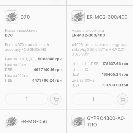
D70
ER-MG2-300/400
Назва у виробника
Назва у виробника
D70
ER-MG2-300/400
Boreas D70 is an ultra high
±400°/s measurement rangebias
accuracy FOG GNSS/INS
instability0.03-0.05°/hr ARW 0.01-
0.025°/vhr
Ціна за 1+ з ПДВ
5083848 грн
Ціна за 1+ з ПДВ
178637.66 грн
Ціна за 10+ з
ПДВ
4677140.16 грн
Ціна за 10+ з
ПДВ
165405.24 грн
Ціна за 100+ з
ПДВ
4473786.24 грн
Ціна за 100+ з
ПДВ
158789.03 грн
GYPRO4300-A0-
ER-MG-056
TRO