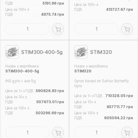
ПДВ
5191.96 грн
Ціна за 100+ з
Ціна за 100+ з
ПДВ
413727.67 грн
ПДВ
4975.74 грн
STIM300-400-5g
STIM320
Назва у виробника
Назва у виробника
STIM300-400-5g
STIM320
INS gyro + axe 5g
Gyros based on Safran Butterfly
Gyro
Ціна за 1+ з ПДВ
590826.83 грн
Ціна за 1+ з ПДВ
710328.05 грн
Ціна за 10+ з
ПДВ
507673.01 грн
Ціна за 10+ з
ПДВ
657711.77 грн
Ціна за 100+ з
ПДВ
503296.69 грн
Ціна за 100+ з
ПДВ
605094.22 грн