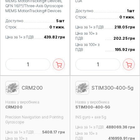
MEMS MotionTracking# Devices,
LGA
QFN 16/I°//Three-Axis Gyroscope
MEMS MotionTracking# Devices
Доступно
1 шт
Строк
0 тижн.
Доступно
5 шт
Строк
0 тижн.
Ціна за 1+ з ПДВ
218.05 грн
Ціна за 10+ з
Ціна за 1+ з ПДВ
439.82 грн
ПДВ
202.25 грн
Ціна за 100+ з
ПДВ
195.92 грн
CRM200
STIM300-400-5g
Назва у виробника
Назва у виробника
CRM200
STIM300-400-5G
Precision Navigation and Pointing
INS gyro + axe 5g
Gyroscope
Ціна за 1+ з ПДВ
488069.36 грн
Ціна за 1+ з ПДВ
5408.17 грн
Ціна за 10+ з
Ціна за 10+ з
ПДВ
416959.91 грн