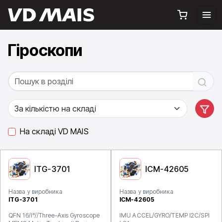
Гіроскопи
На складі VD MAIS
ITG-3701
ICM-42605
Назва у виробника
Назва у виробника
ITG-3701
ICM-42605
QFN 16/I°//Three-Axis Gyroscope
IMU ACCEL/GYRO/TEMP I2C/SPI