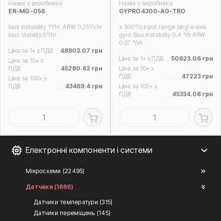
Назва у виробника
Назва у виробника
ER-MG-056
GYPRO4300-A0-TRO
bias instability 1°/hr, ARW 0.25°/vhr
± 300°/s input range single-axis
bias stability 5°/hr
gyro Bias instability 0.4 °/h ARW
0.07 °/vh
Ціна за 1+ з ПДВ
48903.07 грн
Ціна за 1+ з ПДВ
50623.06 грн
Ціна за 10+ з
ПДВ
45280.62 грн
Ціна за 10+ з
ПДВ
47223 грн
Ціна за 100+ з
ПДВ
43469.4 грн
Ціна за 100+ з
ПДВ
45334.08 грн
Електронні компоненти і системи
Мікросхеми (22495)
Датчики (1666)
Датчики температури (315)
Датчики переміщень (145)