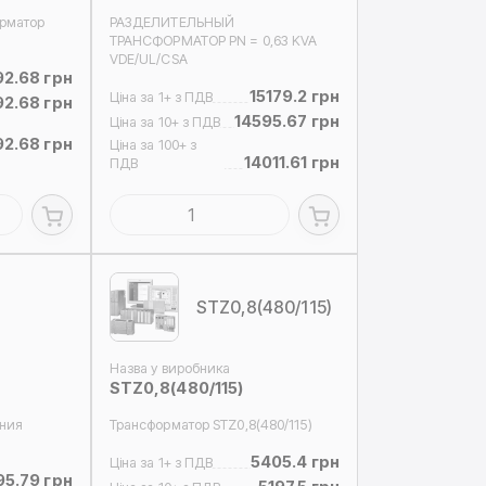
рматор
РАЗДЕЛИТЕЛЬНЫЙ
ТРАНСФОРМАТОР PN = 0,63 KVA
VDE/UL/CSA
92.68 грн
15179.2 грн
Ціна за 1+ з ПДВ
92.68 грн
14595.67 грн
Ціна за 10+ з ПДВ
92.68 грн
Ціна за 100+ з
14011.61 грн
ПДВ
STZ0,8(480/115)
Назва у виробника
STZ0,8(480/115)
ения
Трансформатор STZ0,8(480/115)
5405.4 грн
Ціна за 1+ з ПДВ
95.79 грн