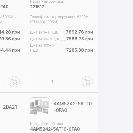
Назва у виробника
0FA0
221517
V 50/60Hz
Трансформатор керування 630ВA
VA
STN0,63(230/24)
14.28 грн
7892.76 грн
Ціна за 1+ з ПДВ
79.36 грн
7588.75 грн
Ціна за 10+ з ПДВ
Ціна за 100+ з
4.44 грн
7285.38 грн
ПДВ
4AM5242-5AT10
7-2DA21
-0FA0
Назва у виробника
4AM5242-5AT10-0FA0