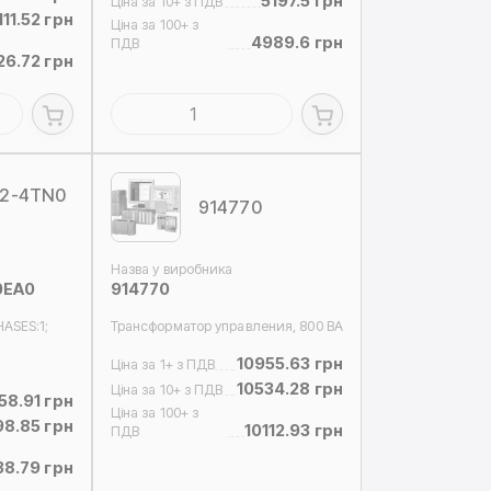
5197.5 грн
Ціна за 10+ з ПДВ
111.52 грн
Ціна за 100+ з
4989.6 грн
ПДВ
26.72 грн
2-4TN0
914770
Назва у виробника
0EA0
914770
HASES:1;
Трансформатор управления, 800 ВA
10955.63 грн
Ціна за 1+ з ПДВ
10534.28 грн
Ціна за 10+ з ПДВ
58.91 грн
Ціна за 100+ з
8.85 грн
10112.93 грн
ПДВ
38.79 грн