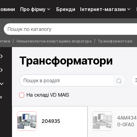
овини
Про фірму
Бренди
Інтернет-магазин
атики
Низьковольтна комутаційна апаратура
Трансформатори
Трансформатори
На складі VD MAIS
4AM434
204935
0-0FA0