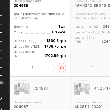
Назва у виробника
Назва у виробника
204935
4AM4342-8ED40-
Трансформатор управления, 60 ВA,
Трансформатор 230/600
STN0,06 (230/24)
115V 1,37/2,74A 315/1120
1 шт
243
Доступно
Ціна за 1+ з ПДВ
0 тижн.
233
Строк
Ціна за 10+ з ПДВ
Ціна за 100+ з
1860.3 грн
Ціна за 1+ з ПДВ
2244
ПДВ
1788.75 грн
Ціна за 10+ з ПДВ
Ціна за 100+ з
1702.89 грн
ПДВ
35)
204987
4NC511
Назва у виробника
Назва у виробника
204987
4NC5117-2DA21