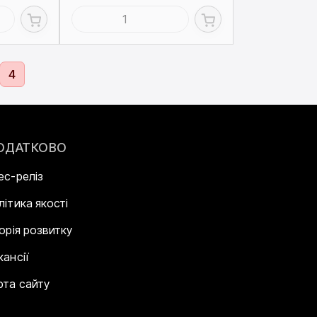
4
ОДАТКОВО
ес-реліз
літика якості
торія розвитку
кансії
рта сайту