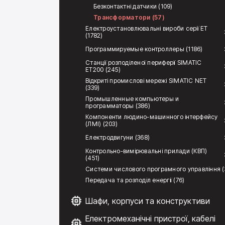
Безконтактні датчики (109)
Трансформатори (57)
Електроустановлювальні вироби серії ЕТ
(1782)
Программируемые контроллеры (1186)
Станції розподіленої периферії SIMATIC
ET200 (245)
Відкриті промислові мережі SIMATIC NET
(339)
Промышленные компьютеры и
программаторы (386)
Компоненти людино-машинного інтерфейсу
(ЛМІ) (203)
Електродвигуни (368)
Контрольно-вимірювальні прилади (КВП)
(451)
Системи числового програмного управління (
Передача та розподіл енергії (76)
Шафи, корпуси та конструктиви
Електромеханічні пристрої, кабелі