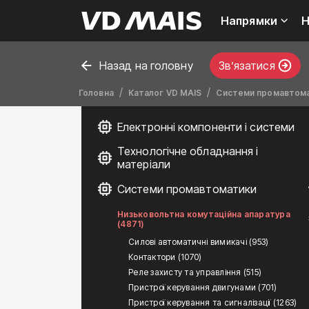
Напрямки
Н
Назад на головну
Звʼязатися
Головна
Каталог VD MAIS
Системи промавтом
Електронні компоненти і системи
Технологічне обладнання і
матеріали
Системи промавтоматики
Низьковольтна комутаційна апаратура
(4871)
Силові автоматичні вимикачі (953)
Контактори (1070)
Реле захисту та управління (515)
Пристрої керування двигунами (701)
Пристрої керування та сигналізації (1263)