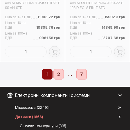
AksIM RING OD49 3.9MM F ID25 E
AksIM MODUL MRA049 RS422 G
SS AH STD
19B D FCI 8 PIN T STD
Ціна за 1+ з ПДВ
11903.22 грн
Ціна за 1+ з ПДВ
15992.3 грн
Ціна за 10+ з
Ціна за 10+ з
ПДВ
10805.76 грн
ПДВ
14849.99 грн
Ціна за 100+ з
Ціна за 100+ з
ПДВ
9961.56 грн
ПДВ
13707.68 грн
...
1
2
7
Електронні компоненти і системи
Мікросхеми (22495)
Датчики (1666)
Датчики температури (315)