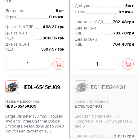
LUG
Доступно
5 шт
Доступно
8 шт
Строк
0 тижн.
Строк
0 тижн.
Ціна за 1+ з ПДВ
792.48 грн
Ціна за 1+ з ПДВ
4118.27 грн
Ціна за 10+ з
Ціна за 10+ з
ПДВ
733.78 грн
ПДВ
3813.35 грн
Ціна за 50+ з
Ціна за 100+ з
ПДВ
704.43 грн
ПДВ
3507.97 грн
HEDL-6545#J09
EC11E15244G1
Назва у виробника
Назва у виробника
HEDL-6545#J09
EC11E15244G1
Large Diameter (56 mm), Housed
Encoder: incremental; THT;
Two and Three Channel Optical
15imp/revol; Pos: 30; two phase A
Encoders. Resolutions up to 2048
and B
Counts Per Revolution +5 V
Ціна за 1+ з ПДВ
205.17 грн