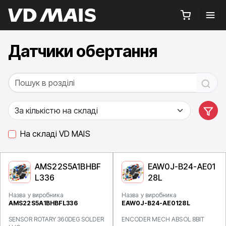
Датчики обертання
На складі VD MAIS
AMS22S5A1BHBF
EAW0J-B24-AE01
L336
28L
Назва у виробника
Назва у виробника
AMS22S5A1BHBFL336
EAW0J-B24-AE0128L
SENSOR ROTARY 360DEG SOLDER
ENCODER MECH ABSOL 8BIT