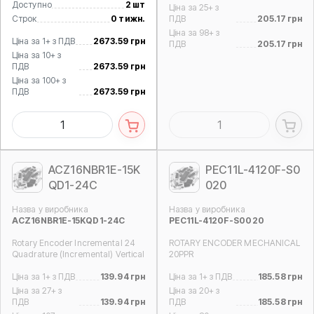
Доступно
2 шт
Ціна за 25+ з
Строк
0 тижн.
ПДВ
205.17 грн
Ціна за 98+ з
Ціна за 1+ з ПДВ
2673.59 грн
ПДВ
205.17 грн
Ціна за 10+ з
ПДВ
2673.59 грн
Ціна за 100+ з
ПДВ
2673.59 грн
ACZ16NBR1E-15K
PEC11L-4120F-S0
QD1-24C
020
Назва у виробника
Назва у виробника
ACZ16NBR1E-15KQD1-24C
PEC11L-4120F-S0020
Rotary Encoder Incremental 24
ROTARY ENCODER MECHANICAL
Quadrature (Incremental) Vertical
20PPR
Ціна за 1+ з ПДВ
139.94 грн
Ціна за 1+ з ПДВ
185.58 грн
Ціна за 27+ з
Ціна за 20+ з
ПДВ
139.94 грн
ПДВ
185.58 грн