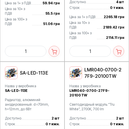
Доступно
4 шт
Ціна за 1+ з ПДВ
59.94 грн
Строк
0 тижн.
Ціна за 10+ з
ПДВ
55.5 грн
Ціна за 1+ з ПДВ
2265.18 грн
Ціна за 100+ з
Ціна за 10+ з
ПДВ
51.06 грн
ПДВ
2189.42 грн
Ціна за 100+ з
ПДВ
2114.11 грн
LMR040-0700-2
SA-LED-113E
7F9-20100TW
Назва у виробника
Назва у виробника
SA-LED-113E
LMR040-0700-27F9-
20100TW
Радиатор, алюминий
анодированный. d=70mm,
Светодиодный модуль "Tru
h=12mm, до 6Вт
White", 2700K, 700 lm
Доступно
2 шт
Доступно
2 шт
Строк
0 тижн.
Строк
0 тижн.