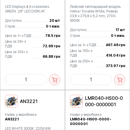
LED Displays & Accessories
Лінійний світлодіодний модуль
GREEN .28" LED DISPLAY
Helvar Tunable White, Розмір:
23,8 х 279,8 х 6,2 mm, 2700-
Доступно
20 шт
6500К
Строк
0 тижн.
Доступно
17 шт
Ціна за 1+ з ПДВ
78.5 грн
Строк
0 тижн.
Ціна за 26+ з
Ціна за 1+ з ПДВ
467.46 грн
ПДВ
72.69 грн
Ціна за 100+ з
Ціна за 104+ з
ПДВ
414.04 грн
ПДВ
66.88 грн
Ціна за 250+ з
ПДВ
373.97 грн
LMR040-HS00-0
AN3221
000-0000001
Назва у виробника
Назва у виробника
AN3221
LMR040-HS00-0000-
0000001
LED WHITE 3000K, 220V/4W,