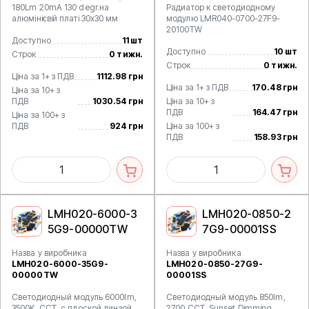
180Lm 20mA 130 degr.на
Радиатор к светодиодному
алюмінієвій платі 30х30 мм
модулю LMR040-0700-27F9-
20100TW
Доступно
11 шт
Доступно
10 шт
Строк
0 тижн.
Строк
0 тижн.
Ціна за 1+ з ПДВ
1112.98 грн
Ціна за 1+ з ПДВ
170.48 грн
Ціна за 10+ з
ПДВ
1030.54 грн
Ціна за 10+ з
ПДВ
164.47 грн
Ціна за 100+ з
ПДВ
924 грн
Ціна за 100+ з
ПДВ
158.93 грн
LMH020-6000-3
LMH020-0850-2
5G9-00000TW
7G9-00001SS
Назва у виробника
Назва у виробника
LMH020-6000-35G9-
LMH020-0850-27G9-
00000TW
00001SS
Светодиодный модуль 6000lm,
Светодиодный модуль 850lm,
3500K, CCT, с плоской линзой.
2700 CCT, Sunset Dimming