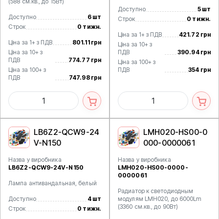
(588 см.кв., до 15Вт)
Доступно
5 шт
Доступно
6 шт
Строк
0 тижн.
Строк
0 тижн.
Ціна за 1+ з ПДВ
421.72 грн
Ціна за 1+ з ПДВ
801.11 грн
Ціна за 10+ з
Ціна за 10+ з
ПДВ
390.94 грн
ПДВ
774.77 грн
Ціна за 100+ з
Ціна за 100+ з
ПДВ
354 грн
ПДВ
747.98 грн
LB6Z2-QCW9-24
LMH020-HS00-0
V-N150
000-0000061
Назва у виробника
Назва у виробника
LB6Z2-QCW9-24V-N150
LMH020-HS00-0000-
0000061
Лампа антивандальная, белый
Радиатор к светодиодным
Доступно
4 шт
модулям LMH020, до 6000Lm
(3360 см.кв., до 90Вт)
Строк
0 тижн.