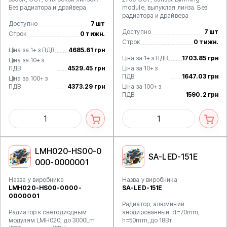
Без радиатора и драйвера
module, выпуклая линза. Без
радиатора и драйвера
Доступно
7 шт
Доступно
7 шт
Строк
0 тижн.
Строк
0 тижн.
Ціна за 1+ з ПДВ
4685.61 грн
Ціна за 1+ з ПДВ
1703.85 грн
Ціна за 10+ з
ПДВ
4529.45 грн
Ціна за 10+ з
ПДВ
1647.03 грн
Ціна за 100+ з
ПДВ
4373.29 грн
Ціна за 100+ з
ПДВ
1590.2 грн
LMH020-HS00-0
SA-LED-151E
000-0000001
Назва у виробника
Назва у виробника
LMH020-HS00-0000-
SA-LED-151E
0000001
Радиатор, алюминий
Радиатор к светодиодным
анодированный. d=70mm,
модулям LMH020, до 3000Lm
h=50mm, до 18Вт