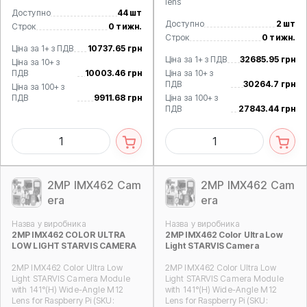
lens
Доступно
44 шт
Доступно
2 шт
Строк
0 тижн.
Строк
0 тижн.
Ціна за 1+ з ПДВ
10737.65 грн
Ціна за 1+ з ПДВ
32685.95 грн
Ціна за 10+ з
ПДВ
10003.46 грн
Ціна за 10+ з
ПДВ
30264.7 грн
Ціна за 100+ з
ПДВ
9911.68 грн
Ціна за 100+ з
ПДВ
27843.44 грн
2MP IMX462 Cam
2MP IMX462 Cam
era
era
Назва у виробника
Назва у виробника
2MP IMX462 COLOR ULTRA
2MP IMX462 Color Ultra Low
LOW LIGHT STARVIS CAMERA
Light STARVIS Camera
2MP IMX462 Color Ultra Low
2MP IMX462 Color Ultra Low
Light STARVIS Camera Module
Light STARVIS Camera Module
with 141°(H) Wide-Angle M12
with 141°(H) Wide-Angle M12
Lens for Raspberry Pi (SKU:
Lens for Raspberry Pi (SKU: