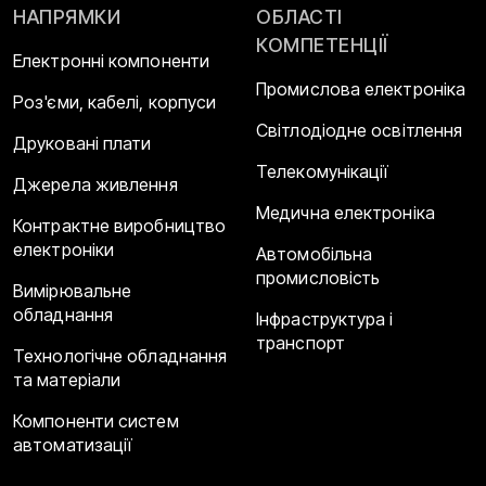
НАПРЯМКИ
ОБЛАСТІ
КОМПЕТЕНЦІЇ
Електронні компоненти
Промислова електроніка
Роз'єми, кабелі, корпуси
Світлодіодне освітлення
Друковані плати
Телекомунікації
Джерела живлення
Медична електроніка
Контрактне виробництво
електроніки
Автомобільна
промисловість
Вимірювальне
обладнання
Інфраструктура і
транспорт
Технологічне обладнання
та матеріали
Компоненти систем
автоматизації