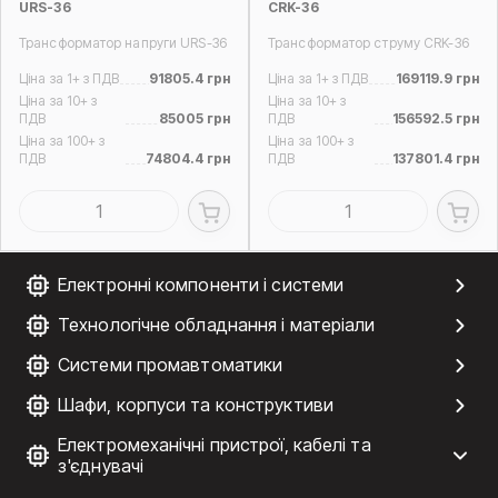
URS-36
СRK-36
Трансформатор напруги URS-36
Трансформатор струму СRK-36
Ціна за 1+ з ПДВ
91805.4 грн
Ціна за 1+ з ПДВ
169119.9 грн
Ціна за 10+ з
Ціна за 10+ з
ПДВ
85005 грн
ПДВ
156592.5 грн
Ціна за 100+ з
Ціна за 100+ з
ПДВ
74804.4 грн
ПДВ
137801.4 грн
Електронні компоненти і системи
Технологічне обладнання і матеріали
Системи промавтоматики
Шафи, корпуси та конструктиви
Електромеханічні пристрої, кабелі та
з'єднувачі