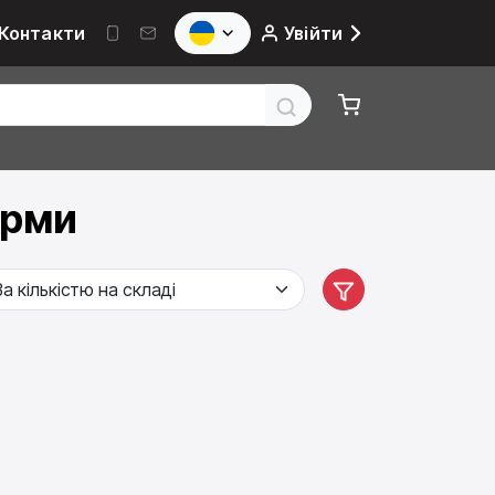
Контакти
Увійти
орми