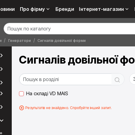
овини
Про фірму
Бренди
Інтернет-магазин
и
Генератори
Сигналів довільної форми
Сигналів довільної ф
На складі VD MAIS
Результатів не знайдено. Спробуйте інший запит.