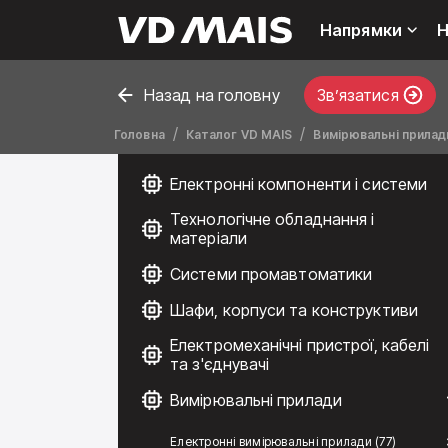
Напрямки
Н
Назад на головну
Звʼязатися
Головна
Каталог VD MAIS
Вимірювальні прилад
Електронні компоненти і системи
Технологічне обладнання і
матеріали
Системи промавтоматики
Шафи, корпуси та конструктиви
Електромеханічні пристрої, кабелі
та з'єднувачі
Вимірювальні прилади
Електронні вимірювальні прилади (77)