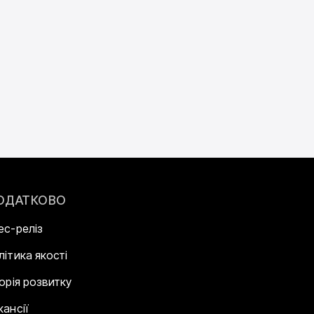
ОДАТКОВО
ес-реліз
літика якості
торія розвитку
кансії