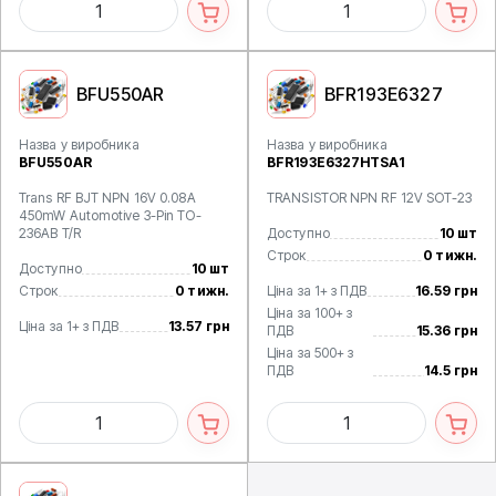
BFU550AR
BFR193E6327
Назва у виробника
Назва у виробника
BFU550AR
BFR193E6327HTSA1
Trans RF BJT NPN 16V 0.08A
TRANSISTOR NPN RF 12V SOT-23
450mW Automotive 3-Pin TO-
236AB T/R
Доступно
10 шт
Строк
0 тижн.
Доступно
10 шт
Строк
0 тижн.
Ціна за 1+ з ПДВ
16.59 грн
Ціна за 100+ з
Ціна за 1+ з ПДВ
13.57 грн
ПДВ
15.36 грн
Ціна за 500+ з
ПДВ
14.5 грн