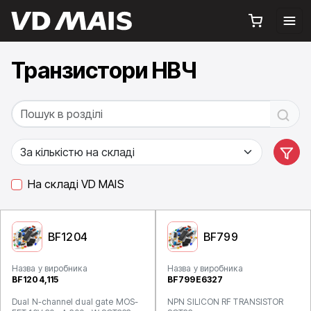
Транзистори НВЧ
На складі VD MAIS
BF1204
BF799
Назва у виробника
Назва у виробника
BF1204,115
BF799E6327
Dual N-channel dual gate MOS-
NPN SILICON RF TRANSISTOR