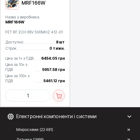
MRF166W
Назва у виробника
MRF166W
FET RF 2CH 65V 500MHZ 412-01
Доступно
8 шт
Строк
0 тижн.
Ціна за 1+ з ПДВ
6454.05 грн
Ціна за 10+ з
ПДВ
5957.58 грн
Ціна за 100+ з
ПДВ
5461.12 грн
Електронні компоненти і системи
Мікросхеми (22481)
Датчики (1666)