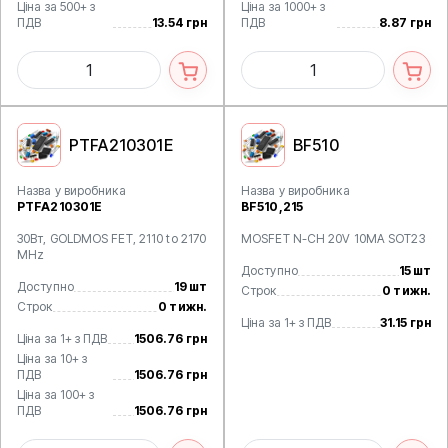
Ціна за 500+ з
Ціна за 1000+ з
ПДВ
13.54 грн
ПДВ
8.87 грн
PTFA210301E
BF510
Назва у виробника
Назва у виробника
PTFA210301E
BF510,215
30Вт, GOLDMOS FET, 2110 to 2170
MOSFET N-CH 20V 10MA SOT23
MHz
Доступно
15 шт
Доступно
19 шт
Строк
0 тижн.
Строк
0 тижн.
Ціна за 1+ з ПДВ
31.15 грн
Ціна за 1+ з ПДВ
1506.76 грн
Ціна за 10+ з
ПДВ
1506.76 грн
Ціна за 100+ з
ПДВ
1506.76 грн