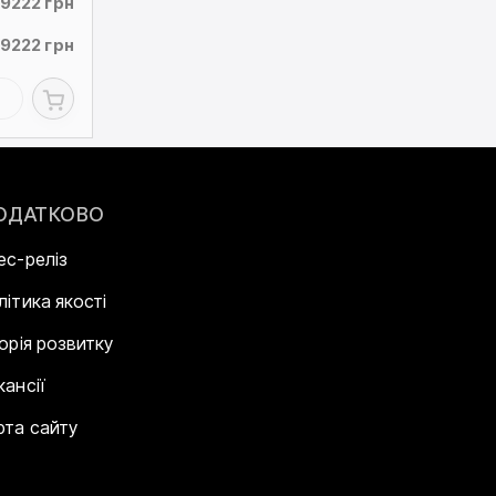
9222 грн
9222 грн
ОДАТКОВО
ес-реліз
літика якості
торія розвитку
кансії
рта сайту