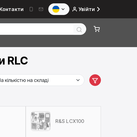
Контакти
Увійти
и RLC
R&S LCX100