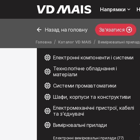
Напрямки
Н
Назад на головну
Звʼязатися
Головна
Каталог VD MAIS
Вимірювальні прилад
Електронні компоненти і системи
Технологічне обладнання і
матеріали
Системи промавтоматики
Шафи, корпуси та конструктиви
Електромеханічні пристрої, кабелі
та з'єднувачі
Вимірювальні прилади
Електронні вимірювальні прилади (77)