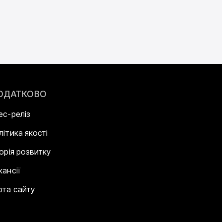
ОДАТКОВО
ес-реліз
літика якості
торія розвитку
кансії
рта сайту