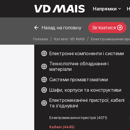
Напрямки
Н
Назад на головну
Звʼязатися
Головна
Каталог VD MAIS
Електромеханічні при
Електронні компоненти і системи
Технологічне обладнання і
матеріали
Системи промавтоматики
Шафи, корпуси та конструктиви
Електромеханічні пристрої, кабелі
та з'єднувачі
Електромеханічні пристрої (4071)
Кабелі (4445)