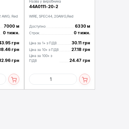
Назва у виробника
44A0111-20-2
22 AWG, Red
WIRE, SPEC44, 20AWG,Red
7000 м
6330 м
Доступно
0 тижн.
0 тижн.
Строк
43.95 грн
30.11 грн
Ціна за 1+ з ПДВ
38.46 грн
27.18 грн
Ціна за 10+ з ПДВ
Ціна за 100+ з
32.96 грн
24.47 грн
ПДВ