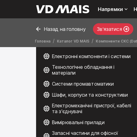
Напрямки
Н
Назад на головну
Звʼязатися
Головна
Каталог VD MAIS
Компоненти СКС (Dat
Електронні компоненти і системи
Технологічне обладнання і
матеріали
Системи промавтоматики
Шафи, корпуси та конструктиви
Електромеханічні пристрої, кабелі
та з'єднувачі
Вимірювальні прилади
Запасні частини для офісної