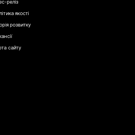
ес-реліз
літика якості
торія розвитку
кансії
рта сайту