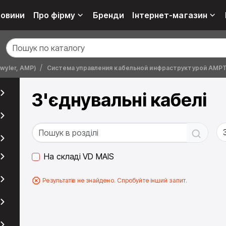
овини
Про фірму
Бренди
Інтернет-магазин
wyler, AMP)
Система управления кабельной инфраструктурой AMP
З'єднувальні кабелі
На складі VD MAIS
Результатів не знайдено. Спробуйте інший запит.