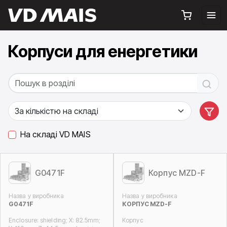
Корпуси для енергетики
На складі VD MAIS
G0471F
Корпус MZD-F
Назва у виробника
Назва у виробника
G0471F
КОРПУС MZD-F
Enclosure: shielding; X: 82.5mm;
Корпус