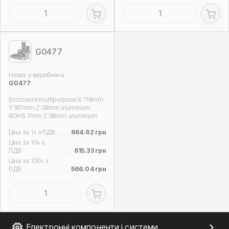
G0477
Назва у виробника
G0477
Enclosure:multipurpose;X:118mm;
Y:187mm;Z:38mm;aluminium
ROHS 7mm;Z:38mm;aluminium
Ціна за 1+ з ПДВ
664.62 грн
Ціна за 10+ з
ПДВ
615.33 грн
Ціна за 100+ з
ПДВ
566.04 грн
Електронні компоненти і системи