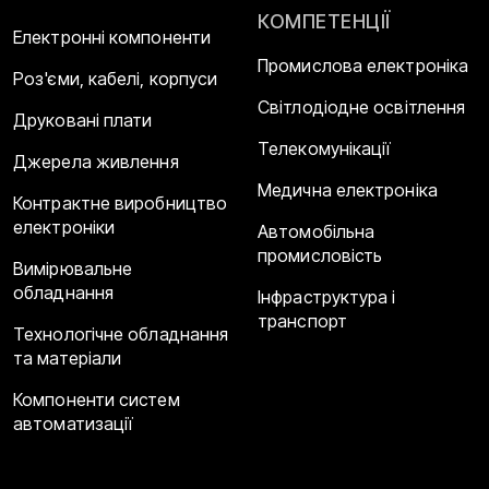
КОМПЕТЕНЦІЇ
Електронні компоненти
Промислова електроніка
Роз'єми, кабелі, корпуси
Світлодіодне освітлення
Друковані плати
Телекомунікації
Джерела живлення
Медична електроніка
Контрактне виробництво
електроніки
Автомобільна
промисловість
Вимірювальне
обладнання
Інфраструктура і
транспорт
Технологічне обладнання
та матеріали
Компоненти систем
автоматизації