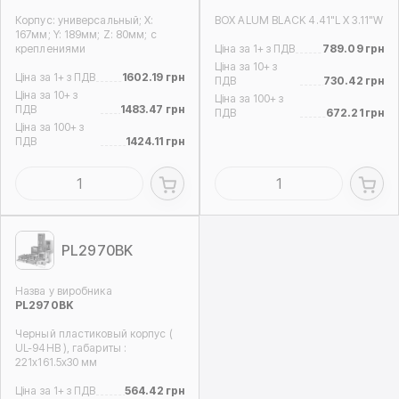
Корпус: универсальный; Х:
BOX ALUM BLACK 4.41"L X 3.11"W
167мм; Y: 189мм; Z: 80мм; с
креплениями
Ціна за 1+ з ПДВ
789.09 грн
Ціна за 10+ з
Ціна за 1+ з ПДВ
1602.19 грн
ПДВ
730.42 грн
Ціна за 10+ з
Ціна за 100+ з
ПДВ
1483.47 грн
ПДВ
672.21 грн
Ціна за 100+ з
ПДВ
1424.11 грн
PL2970BK
Назва у виробника
PL2970BK
Черный пластиковый корпус (
UL-94HB ), габариты :
221x161.5x30 мм
Ціна за 1+ з ПДВ
564.42 грн