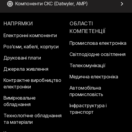
Компоненти СКС (Datwyler, AMP)
НАПРЯМКИ
ОБЛАСТІ
КОМПЕТЕНЦІЇ
Електронні компоненти
Промислова електроніка
Роз'єми, кабелі, корпуси
Світлодіодне освітлення
Друковані плати
Телекомунікації
Джерела живлення
Медична електроніка
Контрактне виробництво
електроніки
Автомобільна
промисловість
Вимірювальне
обладнання
Інфраструктура і
транспорт
Технологічне обладнання
та матеріали