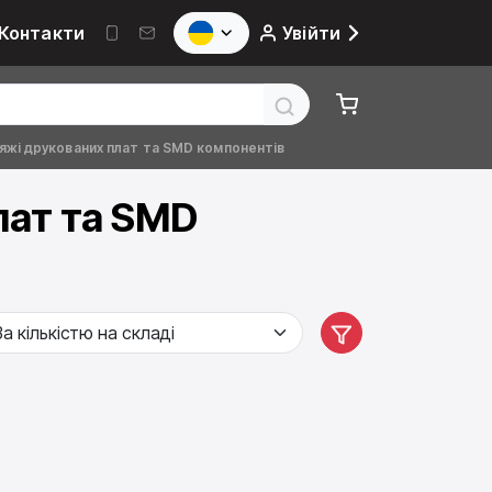
Контакти
Увійти
яжі друкованих плат та SMD компонентів
лат та SMD