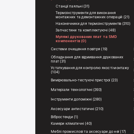
Станції паяльні (31)
Термоінструменти для виконання
монтажних та демонтажних операцій (21)
Наконечники для термоінструментів (310)
Запчастини та комплектуючі (48)
Муляжі друкованих плат та SMD
компонентів (0)
Системи очищення повітря (19)
Обладнання для відмивання друкованих
плат (31)
Устаткування для контролю якості монтажу
(104)
Вимірювально-тестуючі пристрої (23)
Матеріали технологічні (393)
Інструменти допоміжні (280)
Аксесуари антистатичні (210)
Вібростенди (1)
Камери кліматичні (40)
Меблі промислові та аксесуари до неї (17)