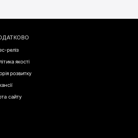
ОДАТКОВО
ес-реліз
літика якості
торія розвитку
кансії
рта сайту