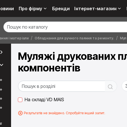
овини
Про фірму
Бренди
Інтернет-магазин
ння і матеріали
Обладнання для ручного паяння та ремонту.
Мул
Муляжі друкованих п
компонентів
На складі VD MAIS
Результатів не знайдено. Спробуйте інший запит.