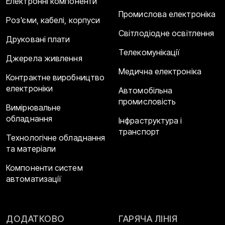
Електронні компоненти
Промислова електроніка
Роз'єми, кабелі, корпуси
Світлодіодне освітлення
Друковані плати
Телекомунікації
Джерела живлення
Медична електроніка
Контрактне виробництво
електроніки
Автомобільна
промисловість
Вимірювальне
обладнання
Інфраструктура і
транспорт
Технологічне обладнання
та матеріали
Компоненти систем
автоматизації
ДОДАТКОВО
ГАРЯЧА ЛІНІЯ