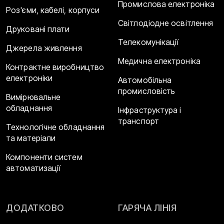
Промислова електроніка
Роз'єми, кабелі, корпуси
Світлодіодне освітлення
Друковані плати
Телекомунікації
Джерела живлення
Медична електроніка
Контрактне виробництво
електроніки
Автомобільна
промисловість
Вимірювальне
обладнання
Інфраструктура і
транспорт
Технологічне обладнання
та матеріали
Компоненти систем
автоматизації
ДОДАТКОВО
ГАРЯЧА ЛІНІЯ