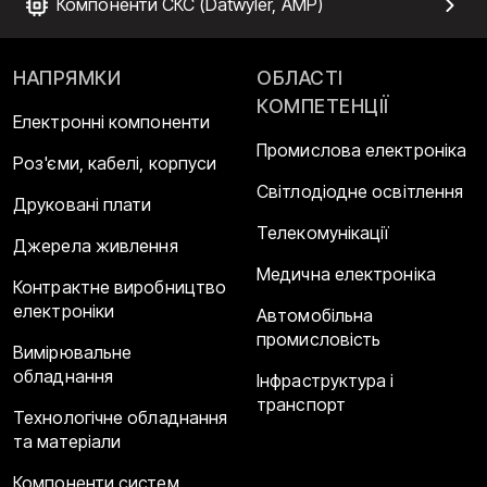
Компоненти СКС (Datwyler, AMP)
НАПРЯМКИ
ОБЛАСТІ
КОМПЕТЕНЦІЇ
Електронні компоненти
Промислова електроніка
Роз'єми, кабелі, корпуси
Світлодіодне освітлення
Друковані плати
Телекомунікації
Джерела живлення
Медична електроніка
Контрактне виробництво
електроніки
Автомобільна
промисловість
Вимірювальне
обладнання
Інфраструктура і
транспорт
Технологічне обладнання
та матеріали
Компоненти систем