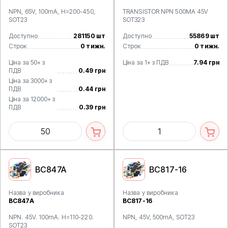
NPN, 65V, 100mA, H=200-450,
TRANSISTOR NPN 500MA 45V
SOT23
SOT323
Доступно
281150 шт
Доступно
55869 шт
Строк
0 тижн.
Строк
0 тижн.
Ціна за 50+ з
Ціна за 1+ з ПДВ
7.94 грн
ПДВ
0.49 грн
Ціна за 3000+ з
ПДВ
0.44 грн
Ціна за 12000+ з
ПДВ
0.39 грн
BC847A
BC817-16
Назва у виробника
Назва у виробника
BC847A
BC817-16
NPN. 45V. 100mA. H=110-220.
NPN, 45V, 500mA, SOT23
SOT23