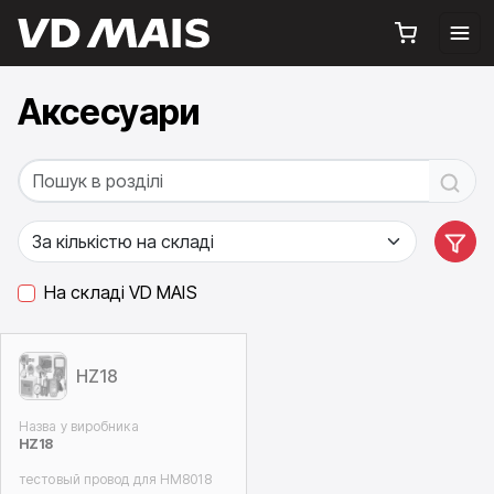
Аксесуари
На складі VD MAIS
HZ18
Назва у виробника
HZ18
тестовый провод для HM8018