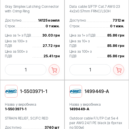
Gray Simplex Latching Connector
Data cable S/FTP Cat.7 AWG 23
with Crimp Ring
4x2x0.57mm FRNC/LSOH
Доступно
14125 компл
Доступно
7312 м
Строк
0 тижн.
Строк
0 тижн.
Ціна за 1+ з ПДВ
30.03 грн
Ціна за 1+ з ПДВ
85.86 грн
Ціна за 100+ з
Ціна за 10+ з
ПДВ
27.72 грн
ПДВ
85.86 грн
Ціна за 500+ з
Ціна за 100+ з
ПДВ
25.41 грн
ПДВ
85.86 грн
1-5503971-1
1499449-A
Назва у виробника
Назва у виробника
1-5503971-1
1499449-A
STRAIN RELIEF, SC/FC RED
Outdoor cable F/UTP Cat 5e 4
pair AWG 24/1 PE black (в бухтах
Доступно
3740 шт
по 500м)